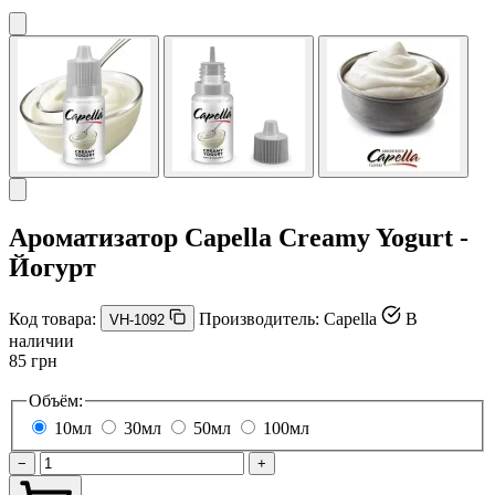
Ароматизатор Capella Creamy Yogurt -
Йогурт
Код товара:
Производитель:
Capella
В
VH-1092
наличии
85 грн
Объём:
10мл
30мл
50мл
100мл
−
+