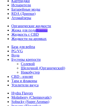
Картриджи
Испарители
Батарейные моды
RDA (Дрипки)
Атомайзеры
Органические жидкости
Жижа для пода
Новинки
Жидкость с CBD
Жидкости на аромках
База для вейпа
PG/VG
Вода
Бустеры крепости
Солевой
Щелочной (Органический)
Никобустер
CBD - изолят
Тара и флаконы
Усилители вкуса
Hydra Flavors
Molinberry (Chemnovatic)
Sobucky (Super Aromas)
Inawera (Flavorika)