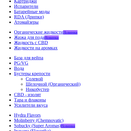
Картриджи
Испарители
Батарейные моды
RDA (Дрипки)
Атомайзеры
Органические жидкости
Новинки
Жижа для пода
Новинки
Жидкость с CBD
Жидкости на аромках
База для вейпа
PG/VG
Вода
Бустеры крепости
Солевой
Щелочной (Органический)
Никобустер
CBD - изолят
Тара и флаконы
Усилители вкуса
Hydra Flavors
Molinberry (Chemnovatic)
Sobucky (Super Aromas)
Новинки
Inawera (Flavorika)