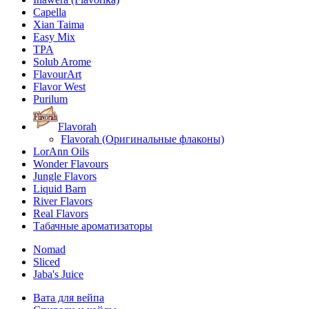
Capella
Xian Taima
Easy Mix
TPA
Solub Arome
FlavourArt
Flavor West
Purilum
Flavorah
Flavorah (Оригинальные флаконы)
LorAnn Oils
Wonder Flavours
Jungle Flavors
Liquid Barn
River Flavors
Real Flavors
Табачные ароматизаторы
Nomad
Sliced
Jaba's Juice
Вата для вейпа