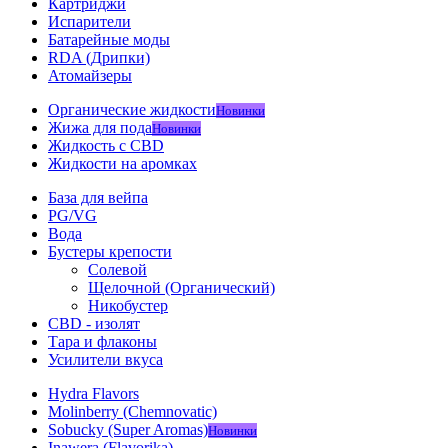
Картриджи
Испарители
Батарейные моды
RDA (Дрипки)
Атомайзеры
Органические жидкости
Новинки
Жижа для пода
Новинки
Жидкость с CBD
Жидкости на аромках
База для вейпа
PG/VG
Вода
Бустеры крепости
Солевой
Щелочной (Органический)
Никобустер
CBD - изолят
Тара и флаконы
Усилители вкуса
Hydra Flavors
Molinberry (Chemnovatic)
Sobucky (Super Aromas)
Новинки
Inawera (Flavorika)