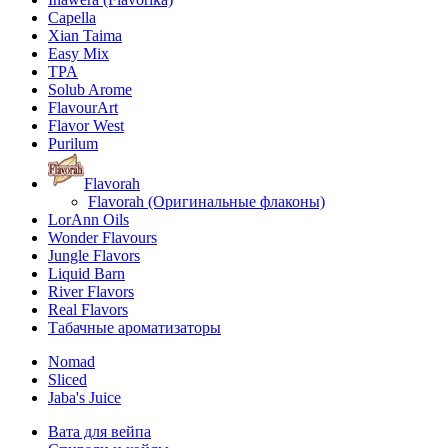
Capella
Xian Taima
Easy Mix
TPA
Solub Arome
FlavourArt
Flavor West
Purilum
Flavorah
Flavorah (Оригинальные флаконы)
LorAnn Oils
Wonder Flavours
Jungle Flavors
Liquid Barn
River Flavors
Real Flavors
Табачные ароматизаторы
Nomad
Sliced
Jaba's Juice
Вата для вейпа