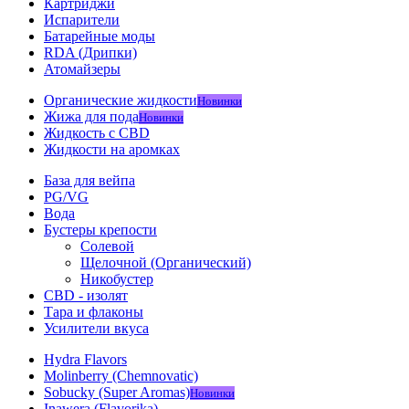
Картриджи
Испарители
Батарейные моды
RDA (Дрипки)
Атомайзеры
Органические жидкости
Новинки
Жижа для пода
Новинки
Жидкость с CBD
Жидкости на аромках
База для вейпа
PG/VG
Вода
Бустеры крепости
Солевой
Щелочной (Органический)
Никобустер
CBD - изолят
Тара и флаконы
Усилители вкуса
Hydra Flavors
Molinberry (Chemnovatic)
Sobucky (Super Aromas)
Новинки
Inawera (Flavorika)