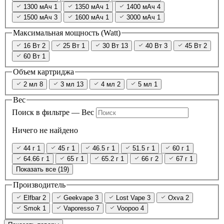
1300 мАч
1
1350 мАч
1
1400 мАч
4
1500 мАч
3
1600 мАч
1
3000 мАч
1
Максимальная мощность (Watt)
16 Вт
2
25 Вт
1
30 Вт
13
40 Вт
3
45 Вт
2
60 Вт
1
Объем картриджа
2 мл
8
3 мл
13
4 мл
2
5 мл
1
Вес
Поиск в фильтре — Вес
Ничего не найдено
44 г
1
45 г
1
46.5 г
1
51.5 г
1
60 г
1
64.66 г
1
65 г
1
65.2 г
1
66 г
2
67 г
1
Показать все (19)
Производитель
Elfbar
2
Geekvape
3
Lost Vape
3
Oxva
2
Smok
1
Vaporesso
7
Voopoo
4