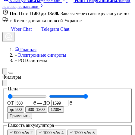
Статус заказа
Наш Telegram-канал
где посылка
акции,
новинки, розыгрыши
Пн–Пт с 11:00 до 18:00.
Заказы через сайт круглосуточно
г. Киев · доставка по всей Украине
Viber Chat
Telegram Chat
Главная
»
Электронные сигареты
»
POD-системы
Фильтры
Цена
ОТ
₴
—
ДО
₴
до 800
800–1200
1200+
Применить
Емкость аккумулятора
900 мАч
2
1000 мАч
4
1200 мАч
5