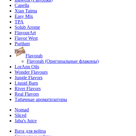
Capella
Xian Taima
Easy Mix
TPA
Solub Arome
FlavourArt
Flavor West
Purilum
Flavorah
Flavorah (Оригинальные флаконы)
LorAnn Oils
Wonder Flavours
Jungle Flavors
Liquid Barn
River Flavors
Real Flavors
Табачные ароматизаторы
Nomad
Sliced
Jaba's Juice
Вата для вейпа