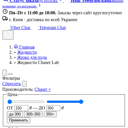
Статус заказа
Наш Telegram-канал
где посылка
акции,
новинки, розыгрыши
Пн–Пт с 11:00 до 18:00.
Заказы через сайт круглосуточно
г. Киев · доставка по всей Украине
Viber Chat
Telegram Chat
Главная
»
Жидкости
»
Жижа для пода
»
Жидкости Chaser Lab
Фильтры
Сбросить
Производитель:
Chaser
×
Цена
ОТ
₴
—
ДО
₴
до 300
300–350
350+
Применить