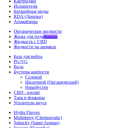
Картриджи
Испарители
Батарейные моды
RDA (Дрипки)
Атомайзеры
Органические жидкости
Жижа для пода
Новинки
Жидкость с CBD
Жидкости на аромках
База для вейпа
PG/VG
Вода
Бустеры крепости
Солевой
Щелочной (Органический)
Никобустер
CBD - изолят
Тара и флаконы
Усилители вкуса
Hydra Flavors
Molinberry (Chemnovatic)
Sobucky (Super Aromas)
Inawera (Flavorika)