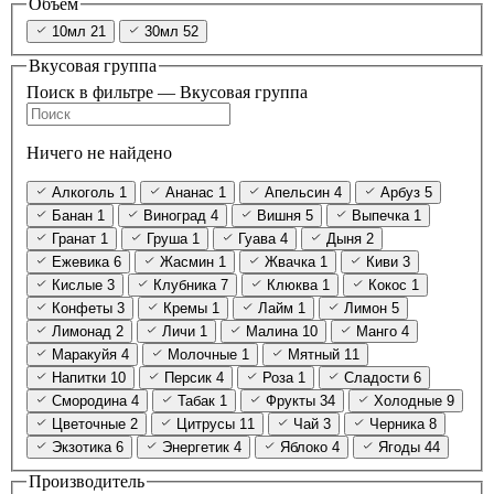
Объём
10мл
21
30мл
52
Вкусовая группа
Поиск в фильтре — Вкусовая группа
Ничего не найдено
Алкоголь
1
Ананас
1
Апельсин
4
Арбуз
5
Банан
1
Виноград
4
Вишня
5
Выпечка
1
Гранат
1
Груша
1
Гуава
4
Дыня
2
Ежевика
6
Жасмин
1
Жвачка
1
Киви
3
Кислые
3
Клубника
7
Клюква
1
Кокос
1
Конфеты
3
Кремы
1
Лайм
1
Лимон
5
Лимонад
2
Личи
1
Малина
10
Манго
4
Маракуйя
4
Молочные
1
Мятный
11
Напитки
10
Персик
4
Роза
1
Сладости
6
Смородина
4
Табак
1
Фрукты
34
Холодные
9
Цветочные
2
Цитрусы
11
Чай
3
Черника
8
Экзотика
6
Энергетик
4
Яблоко
4
Ягоды
44
Производитель