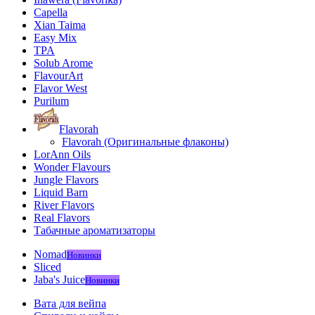
Capella
Xian Taima
Easy Mix
TPA
Solub Arome
FlavourArt
Flavor West
Purilum
Flavorah
Flavorah (Оригинальные флаконы)
LorAnn Oils
Wonder Flavours
Jungle Flavors
Liquid Barn
River Flavors
Real Flavors
Табачные ароматизаторы
Nomad
Новинки
Sliced
Jaba's Juice
Новинки
Вата для вейпа