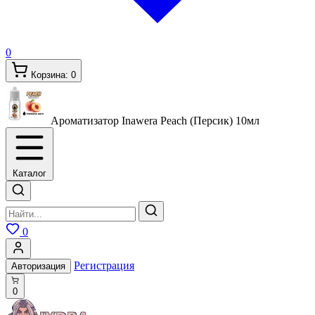
0
Корзина:
0
Ароматизатор Inawera Peach (Персик)
10мл
Каталог
0
Регистрация
Авторизация
0