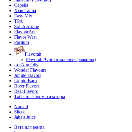
Capella
Xian Taima
Easy Mix
TPA
Solub Arome
FlavourArt
Flavor West
Purilum
Flavorah
Flavorah (Оригинальные флаконы)
LorAnn Oils
Wonder Flavours
Jungle Flavors
Liquid Barn
River Flavors
Real Flavors
Табачные ароматизаторы
Nomad
Sliced
Jaba's Juice
Вата для вейпа