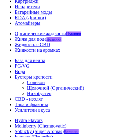
Картриджи
Испарители
Батарейные моды
RDA (Дрипки)
Атомайзеры
Органические жидкости
Новинки
Жижа для пода
Новинки
Жидкость с CBD
Жидкости на аромках
База для вейпа
PG/VG
Вода
Бустеры крепости
Солевой
Щелочной (Органический)
Никобустер
CBD - изолят
Тара и флаконы
Усилители вкуса
Hydra Flavors
Molinberry (Chemnovatic)
Sobucky (Super Aromas)
Новинки
Inawera (Flavorika)