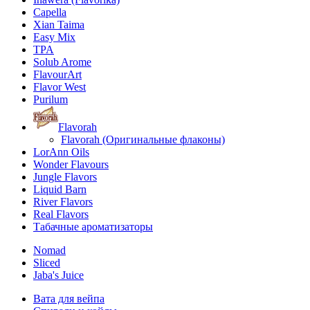
Capella
Xian Taima
Easy Mix
TPA
Solub Arome
FlavourArt
Flavor West
Purilum
Flavorah
Flavorah (Оригинальные флаконы)
LorAnn Oils
Wonder Flavours
Jungle Flavors
Liquid Barn
River Flavors
Real Flavors
Табачные ароматизаторы
Nomad
Sliced
Jaba's Juice
Вата для вейпа