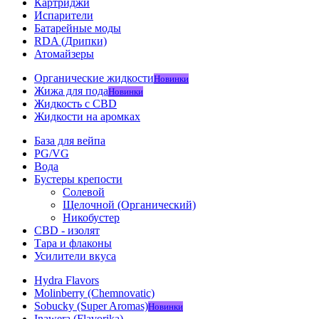
Картриджи
Испарители
Батарейные моды
RDA (Дрипки)
Атомайзеры
Органические жидкости
Новинки
Жижа для пода
Новинки
Жидкость с CBD
Жидкости на аромках
База для вейпа
PG/VG
Вода
Бустеры крепости
Солевой
Щелочной (Органический)
Никобустер
CBD - изолят
Тара и флаконы
Усилители вкуса
Hydra Flavors
Molinberry (Chemnovatic)
Sobucky (Super Aromas)
Новинки
Inawera (Flavorika)