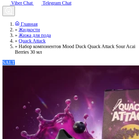
Viber Chat
Telegram Chat
Главная
»
Жидкости
»
Жижа для пода
»
Quack Attack
»
Набор компонентов Mood Duck Quack Attack Sour Acai
Berries 30 мл
SALT