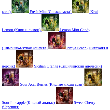
кола)
Fresh Mint (Свежая мята)
Kiwi
Lemon (Киви и лимон)
Lemon Mint Candy
(Лимонно-мятная конфета)
Pitaya Peach (Питахайя и
персик)
Sicilian Orange (Сицилийский апельсин)
Sour Acai Berries (Кислые ягоды асаи)
Sour Pineapple (Кислый ананас)
Sweet Cherry
(Черешня)