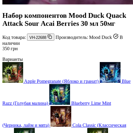
Набор компонентов Mood Duck Quack
Attack Sour Acai Berries 30 мл 50мг
Код товара:
Производитель:
Mood Duck
В
VH-22688
наличии
350 грн
Варианты
Apple Pomegranate (Яблоко и гранат)
Blue
Razz (Голубая малина)
Blueberry Lime Mint
(Черника, лайм и мята)
Cola Classic (Классическая