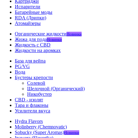
Картриджи
Испарители
Батарейные моды
RDA (Дрипки)
Атомайзеры
Органические жидкости
Новинки
Жижа для пода
Новинки
Жидкость с CBD
Жидкости на аромках
База для вейпа
PG/VG
Вода
Бустеры крепости
Солевой
Щелочной (Органический)
Никобустер
CBD - изолят
Тара и флаконы
Усилители вкуса
Hydra Flavors
Molinberry (Chemnovatic)
Sobucky (Super Aromas)
Новинки
Inawera (Flavorika)