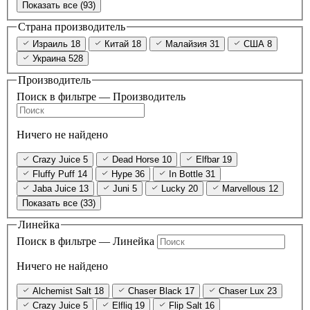
Показать все (93)
Страна производитель
Израиль
18
Китай
18
Малайзия
31
США
8
Украина
528
Производитель
Поиск в фильтре — Производитель
Ничего не найдено
Crazy Juice
5
Dead Horse
10
Elfbar
19
Fluffy Puff
14
Hype
36
In Bottle
31
Jaba Juice
13
Juni
5
Lucky
20
Marvellous
12
Показать все (33)
Линейка
Поиск в фильтре — Линейка
Ничего не найдено
Alchemist Salt
18
Chaser Black
17
Chaser Lux
23
Crazy Juice
5
Elfliq
19
Flip Salt
16