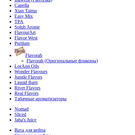
Capella
Xian Taima
Easy Mix
TPA
Solub Arome
FlavourArt
Flavor West
Purilum
Flavorah
Flavorah (Оригинальные флаконы)
LorAnn Oils
Wonder Flavours
Jungle Flavors
Liquid Barn
River Flavors
Real Flavors
Табачные ароматизаторы
Nomad
Sliced
Jaba's Juice
Вата для вейпа