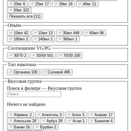
20мг
6
25мг
17
30мг
16
40мг
11
50мг
322
Показать все (11)
Объём
10мл
42
15мл
13
30мл
448
60мл
96
180мл
2
240мл
1
360мл
1
Соотношение VG/PG
30/70
2
50/50
501
70/30
100
Тип никотина
Органика
100
Солевой
495
Вкусовая группа
Поиск в фильтре — Вкусовая группа
Ничего не найдено
Абрикос
2
Алкоголь
3
Алоэ
3
Ананас
17
Апельсин
28
Арбуз
28
Асаи
1
Базилик
4
Банан
16
Бурбон
2