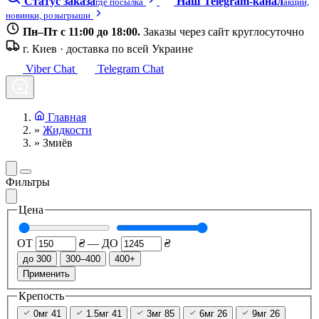
Статус заказа
Наш Telegram-канал
где посылка
акции,
новинки, розыгрыши
Пн–Пт с 11:00 до 18:00.
Заказы через сайт круглосуточно
г. Киев · доставка по всей Украине
Viber Chat
Telegram Chat
Главная
»
Жидкости
»
Змиёв
Фильтры
Цена
ОТ
₴
—
ДО
₴
до 300
300–400
400+
Применить
Крепость
0мг
41
1.5мг
41
3мг
85
6мг
26
9мг
26