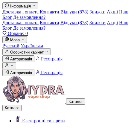
Інформація
Доставка і оплата
Контакти
Відгуки (878)
Знижки
Акції
Наш
Блог
Де замовлення?
Доставка і оплата
Контакти
Відгуки (878)
Знижки
Акції
Наш
Блог
Де замовлення?
Обране:
0
Мова
Русский
Українська
Особистий кабінет
Реєстрація
Авторизація
Реєстрація
Авторизація
Каталог
Каталог
Електронні сигарети