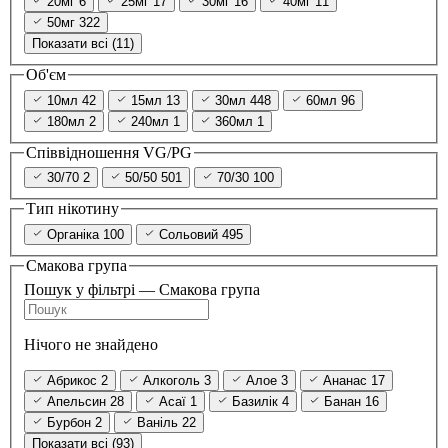
20мг
6
25мг
17
30мг
16
40мг
11
50мг
322
Показати всі (11)
Об'єм
10мл
42
15мл
13
30мл
448
60мл
96
180мл
2
240мл
1
360мл
1
Співвідношення VG/PG
30/70
2
50/50
501
70/30
100
Тип нікотину
Органіка
100
Сольовий
495
Смакова група
Пошук у фільтрі — Смакова група
Нічого не знайдено
Абрикос
2
Алкоголь
3
Алое
3
Ананас
17
Апельсин
28
Асаї
1
Базилік
4
Банан
16
Бурбон
2
Ваніль
22
Показати всі (93)