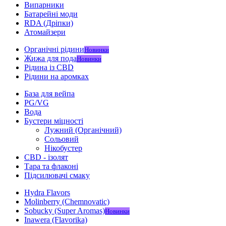
Випарники
Батарейні моди
RDA (Дріпки)
Атомайзери
Органічні рідини
Новинки
Жижа для пода
Новинки
Рідина із CBD
Рідини на аромках
База для вейпа
PG/VG
Вода
Бустери міцності
Лужний (Органічний)
Сольовий
Нікобустер
CBD - ізолят
Тара та флаконі
Підсилювачі смаку
Hydra Flavors
Molinberry (Chemnovatic)
Sobucky (Super Aromas)
Новинки
Inawera (Flavorika)