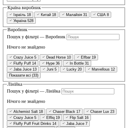
Країна виробник
Ізраїль
18
Китай
18
Малайзія
31
США
8
Україна
528
Виробник
Пошук у фільтрі — Виробник
Нічого не знайдено
Crazy Juice
5
Dead Horse
10
Elfbar
19
Fluffy Puff
14
Hype
36
In Bottle
31
Jaba Juice
13
Juni
5
Lucky
20
Marvellous
12
Показати всі (33)
Лінійка
Пошук у фільтрі — Лінійка
Нічого не знайдено
Alchemist Salt
18
Chaser Black
17
Chaser Lux
23
Crazy Juice
5
Elfliq
19
Flip Salt
16
Fluffy Puff Fruit Drinks
14
Jaba Juice
7