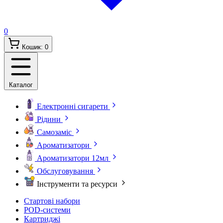
0
Кошик:
0
Каталог
Електронні сигарети
Рідини
Самозаміс
Ароматизатори
Ароматизатори 12мл
Обслуговування
Інструменти та ресурси
Стартові набори
POD-системи
Картриджі