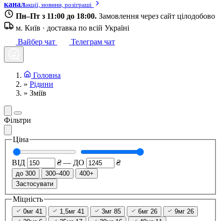
канал
акції, новини, розіграші
Пн–Пт з 11:00 до 18:00.
Замовлення через сайт цілодобово
м. Київ · доставка по всій Україні
Вайбер чат
Телеграм чат
Головна
»
Рідини
»
Зміїв
Фільтри
Ціна
ВІД
₴
—
ДО
₴
до 300
300–400
400+
Застосувати
Міцність
0мг
41
1,5мг
41
3мг
85
6мг
26
9мг
26