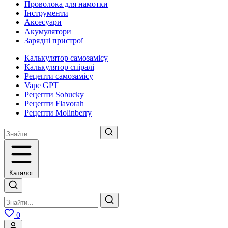
Проволока для намотки
Інструменти
Аксесуари
Акумулятори
Зарядні пристрої
Калькулятор самозамісу
Калькулятор спіралі
Рецепти самозамісу
Vape GPT
Рецепти Sobucky
Рецепти Flavorah
Рецепти Molinberry
Каталог
0