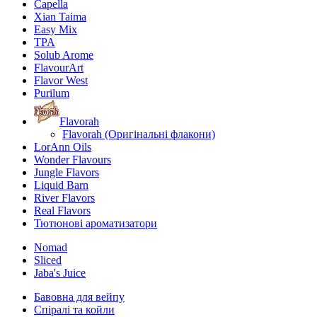
Capella
Xian Taima
Easy Mix
TPA
Solub Arome
FlavourArt
Flavor West
Purilum
Flavorah
Flavorah (Оригінальні флакони)
LorAnn Oils
Wonder Flavours
Jungle Flavors
Liquid Barn
River Flavors
Real Flavors
Тютюнові ароматизатори
Nomad
Sliced
Jaba's Juice
Бавовна для вейпу
Спіралі та койли