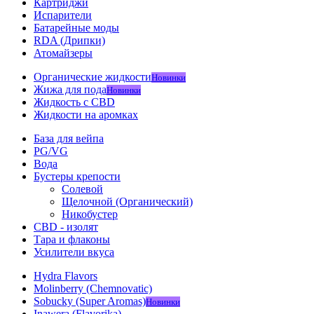
Картриджи
Испарители
Батарейные моды
RDA (Дрипки)
Атомайзеры
Органические жидкости
Новинки
Жижа для пода
Новинки
Жидкость с CBD
Жидкости на аромках
База для вейпа
PG/VG
Вода
Бустеры крепости
Солевой
Щелочной (Органический)
Никобустер
CBD - изолят
Тара и флаконы
Усилители вкуса
Hydra Flavors
Molinberry (Chemnovatic)
Sobucky (Super Aromas)
Новинки
Inawera (Flavorika)