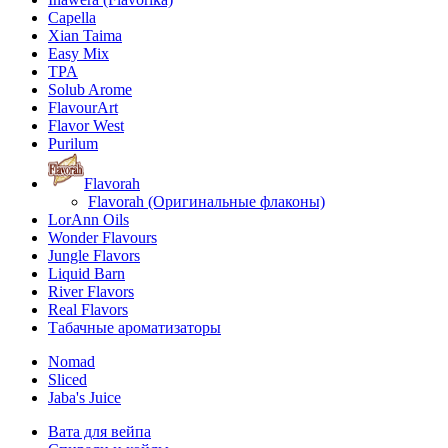
Capella
Xian Taima
Easy Mix
TPA
Solub Arome
FlavourArt
Flavor West
Purilum
Flavorah
Flavorah (Оригинальные флаконы)
LorAnn Oils
Wonder Flavours
Jungle Flavors
Liquid Barn
River Flavors
Real Flavors
Табачные ароматизаторы
Nomad
Sliced
Jaba's Juice
Вата для вейпа