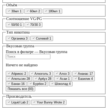
Объём
30мл
1
60мл
2
180мл
1
Соотношение VG/PG
50/50
1
70/30
3
Тип никотина
Органика
3
Солевой
1
Вкусовая группа
Поиск в фильтре — Вкусовая группа
Ничего не найдено
Абрикос
2
Алкоголь
3
Алоэ
3
Ананас
17
Апельсин
28
Арбуз
28
Асаи
1
Базилик
4
Банан
16
Бурбон
2
Шоколад
4
Показать все (93)
Производитель
Liquid Lab
2
Your Bunny Wrote
2