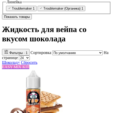
Линейка
Troublemaker
1
Troublemaker (Органика)
1
Показать товары
Жидкость для вейпа со
вкусом шоколада
Сортировка
На
Фильтры
· 1
странице
Шоколад
×
Сбросить
EASY MIX KIT