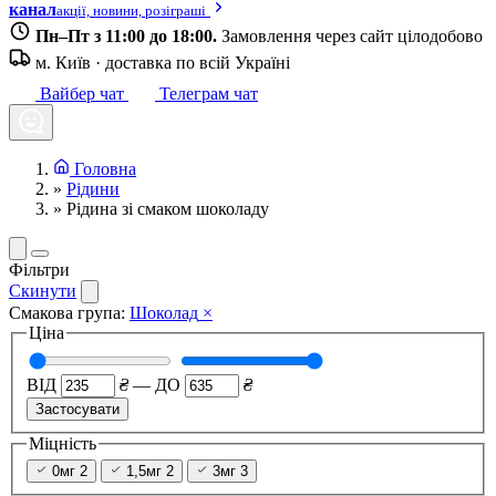
канал
акції, новини, розіграші
Пн–Пт з 11:00 до 18:00.
Замовлення через сайт цілодобово
м. Київ · доставка по всій Україні
Вайбер чат
Телеграм чат
Головна
»
Рідини
»
Рідина зі смаком шоколаду
Фільтри
Скинути
Смакова група:
Шоколад
×
Ціна
ВІД
₴
—
ДО
₴
Застосувати
Міцність
0мг
2
1,5мг
2
3мг
3