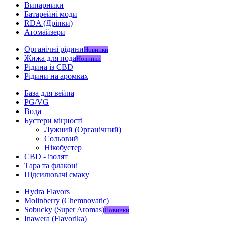
Випарники
Батарейні моди
RDA (Дріпки)
Атомайзери
Органічні рідини
Новинки
Жижа для пода
Новинки
Рідина із CBD
Рідини на аромках
База для вейпа
PG/VG
Вода
Бустери міцності
Лужний (Органічний)
Сольовий
Нікобустер
CBD - ізолят
Тара та флаконі
Підсилювачі смаку
Hydra Flavors
Molinberry (Chemnovatic)
Sobucky (Super Aromas)
Новинки
Inawera (Flavorika)