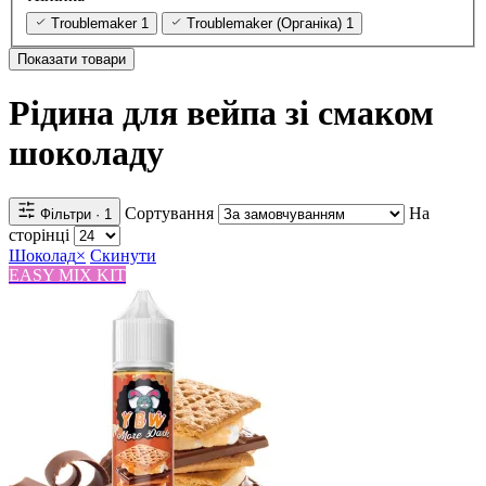
Troublemaker
1
Troublemaker (Органіка)
1
Показати товари
Рідина для вейпа зі смаком
шоколаду
Сортування
На
Фільтри
· 1
сторінці
Шоколад
×
Скинути
EASY MIX KIT