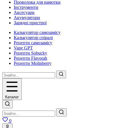
Проволока для намотки
Інструменти
Аксесуари
Акумулятори
Зарядні пристрої
Калькулятор самозамісу
Калькулятор спіралі
Рецепти самозамісу
Vape GPT
Рецепти Sobucky
Рецепти Flavorah
Рецепти Molinberry
Каталог
0