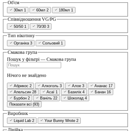
Об'єм
30мл
1
60мл
2
180мл
1
Співвідношення VG/PG
50/50
1
70/30
3
Тип нікотину
Органіка
3
Сольовий
1
Смакова група
Пошук у фільтрі — Смакова група
Нічого не знайдено
Абрикос
2
Алкоголь
3
Алое
3
Ананас
17
Апельсин
28
Асаї
1
Базилік
4
Банан
16
Бурбон
2
Ваніль
22
Шоколад
4
Показати всі (93)
Виробник
Liquid Lab
2
Your Bunny Wrote
2
Лінійка