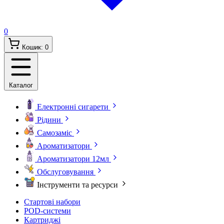
0
Кошик:
0
Каталог
Електронні сигарети
Рідини
Самозаміс
Ароматизатори
Ароматизатори 12мл
Обслуговування
Інструменти та ресурси
Стартові набори
POD-системи
Картриджі