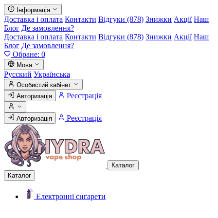
Інформація
Доставка і оплата
Контакти
Відгуки (878)
Знижки
Акції
Наш
Блог
Де замовлення?
Доставка і оплата
Контакти
Відгуки (878)
Знижки
Акції
Наш
Блог
Де замовлення?
Обране:
0
Мова
Русский
Українська
Особистий кабінет
Реєстрація
Авторизація
Реєстрація
Авторизація
Каталог
Каталог
Електронні сигарети