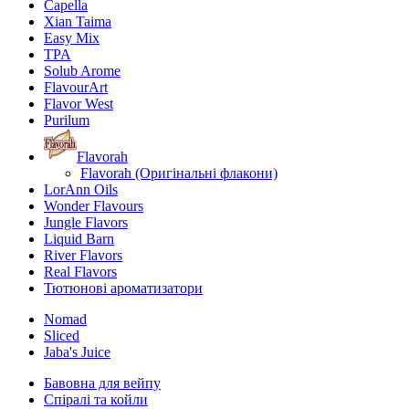
Capella
Xian Taima
Easy Mix
TPA
Solub Arome
FlavourArt
Flavor West
Purilum
Flavorah
Flavorah (Оригінальні флакони)
LorAnn Oils
Wonder Flavours
Jungle Flavors
Liquid Barn
River Flavors
Real Flavors
Тютюнові ароматизатори
Nomad
Sliced
Jaba's Juice
Бавовна для вейпу
Спіралі та койли