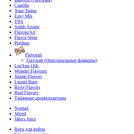
Capella
Xian Taima
Easy Mix
TPA
Solub Arome
FlavourArt
Flavor West
Purilum
Flavorah
Flavorah (Оригинальные флаконы)
LorAnn Oils
Wonder Flavours
Jungle Flavors
Liquid Barn
River Flavors
Real Flavors
Табачные ароматизаторы
Nomad
Sliced
Jaba's Juice
Вата для вейпа