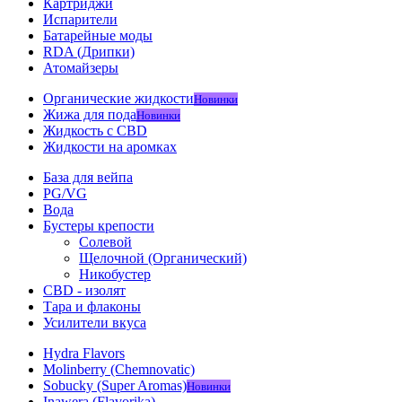
Картриджи
Испарители
Батарейные моды
RDA (Дрипки)
Атомайзеры
Органические жидкости
Новинки
Жижа для пода
Новинки
Жидкость с CBD
Жидкости на аромках
База для вейпа
PG/VG
Вода
Бустеры крепости
Солевой
Щелочной (Органический)
Никобустер
CBD - изолят
Тара и флаконы
Усилители вкуса
Hydra Flavors
Molinberry (Chemnovatic)
Sobucky (Super Aromas)
Новинки
Inawera (Flavorika)