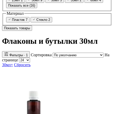
25мл
1
30мл
9
50мл
5
55мл
2
60мл
4
Показать все (16)
Материал
Пластик
7
Стекло
2
Показать товары
Флаконы и бутылки 30мл
Сортировка
На
Фильтры
· 1
странице
30мл
×
Сбросить