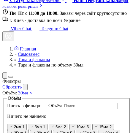
Статус заказа
Наш Telegram-канал
где посылка
акции,
новинки, розыгрыши
Пн–Пт с 11:00 до 18:00.
Заказы через сайт круглосуточно
г. Киев · доставка по всей Украине
Viber Chat
Telegram Chat
Главная
»
Самозамес
»
Тара и флаконы
»
Тара и флаконы по объему 30мл
Фильтры
Сбросить
Объём:
30мл
×
Объём
Поиск в фильтре — Объём
Ничего не найдено
2мл
1
3мл
1
5мл
2
10мл
6
15мл
2