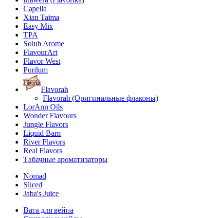
Capella
Xian Taima
Easy Mix
TPA
Solub Arome
FlavourArt
Flavor West
Purilum
Flavorah
Flavorah (Оригинальные флаконы)
LorAnn Oils
Wonder Flavours
Jungle Flavors
Liquid Barn
River Flavors
Real Flavors
Табачные ароматизаторы
Nomad
Sliced
Jaba's Juice
Вата для вейпа