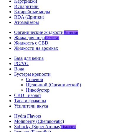
Картриджи
Испарители
Батарейные моды
RDA (Дрипки)
Атомайзеры
Органические жидкости
Новинки
Жижа для пода
Новинки
Жидкость с CBD
Жидкости на аромках
База для вейпа
PG/VG
Вода
Бустеры крепости
Солевой
Щелочной (Органический)
Никобустер
CBD - изолят
Тара и флаконы
Усилители вкуса
Hydra Flavors
Molinberry (Chemnovatic)
Sobucky (Super Aromas)
Новинки
Inawera (Flavorika)