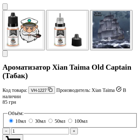
Ароматизатор Xian Taima Old Captain
(Табак)
Код товара:
Производитель:
Xian Taima
В
VH-1227
наличии
85 грн
Объём:
10мл
30мл
50мл
100мл
−
+