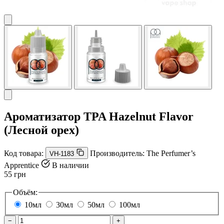
Ароматизатор TPA Hazelnut Flavor
(Лесной орех)
Код товара:
Производитель:
The Perfumer’s
VH-1183
Apprentice
В наличии
55 грн
Объём:
10мл
30мл
50мл
100мл
−
+