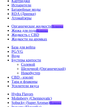
Картриджи
Испарители
Батарейные моды
RDA (Дрипки)
Атомайзеры
Органические жидкости
Новинки
Жижа для пода
Новинки
Жидкость с CBD
Жидкости на аромках
База для вейпа
PG/VG
Вода
Бустеры крепости
Солевой
Щелочной (Органический)
Никобустер
CBD - изолят
Тара и флаконы
Усилители вкуса
Hydra Flavors
Molinberry (Chemnovatic)
Sobucky (Super Aromas)
Новинки
Inawera (Flavorika)