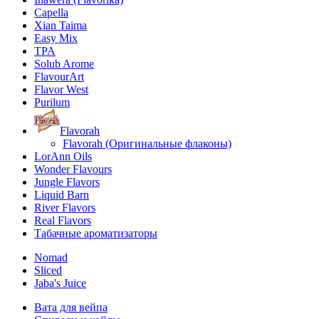
Capella
Xian Taima
Easy Mix
TPA
Solub Arome
FlavourArt
Flavor West
Purilum
Flavorah
Flavorah (Оригинальные флаконы)
LorAnn Oils
Wonder Flavours
Jungle Flavors
Liquid Barn
River Flavors
Real Flavors
Табачные ароматизаторы
Nomad
Sliced
Jaba's Juice
Вата для вейпа