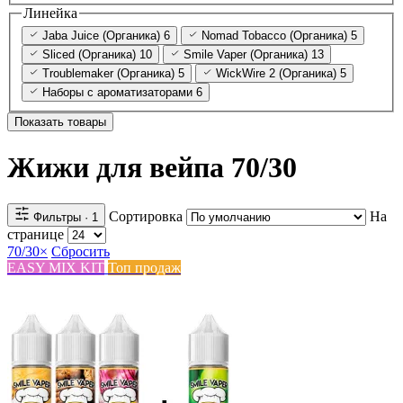
Линейка
Jaba Juice (Органика)
6
Nomad Tobacco (Органика)
5
Sliced (Органика)
10
Smile Vaper (Органика)
13
Troublemaker (Органика)
5
WickWire 2 (Органика)
5
Наборы с ароматизаторами
6
Показать товары
Жижи для вейпа 70/30
Сортировка
На
Фильтры
· 1
странице
70/30
×
Сбросить
EASY MIX KIT
Топ продаж