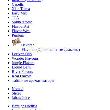
Capella
Xian Taima
Easy Mix
TPA
Solub Arome
FlavourArt
Flavor West
Purilum
Flavorah
Flavorah (Оригинальные флаконы)
LorAnn Oils
Wonder Flavours
Jungle Flavors
Liquid Barn
River Flavors
Real Flavors
Табачные ароматизаторы
Nomad
Sliced
Jaba's Juice
Вата для вейпа