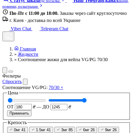
Статус заказа
Наш Telegram-канал
где посылка
акции,
новинки, розыгрыши
Пн–Пт с 11:00 до 18:00.
Заказы через сайт круглосуточно
г. Киев · доставка по всей Украине
Viber Chat
Telegram Chat
Главная
»
Жидкости
»
Соотношение жижи для вейпа VG/PG 70/30
Фильтры
Сбросить
Соотношение VG/PG:
70/30
×
Цена
ОТ
₴
—
ДО
₴
Применить
Крепость
0мг
41
1.5мг
41
3мг
85
6мг
26
9мг
26