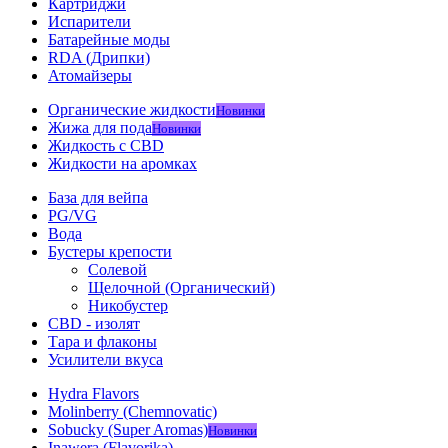
Картриджи
Испарители
Батарейные моды
RDA (Дрипки)
Атомайзеры
Органические жидкости
Новинки
Жижа для пода
Новинки
Жидкость с CBD
Жидкости на аромках
База для вейпа
PG/VG
Вода
Бустеры крепости
Солевой
Щелочной (Органический)
Никобустер
CBD - изолят
Тара и флаконы
Усилители вкуса
Hydra Flavors
Molinberry (Chemnovatic)
Sobucky (Super Aromas)
Новинки
Inawera (Flavorika)