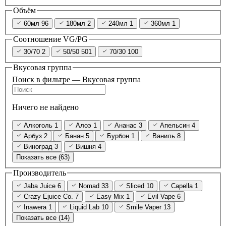
Объём
60мл
96
180мл
2
240мл
1
360мл
1
Соотношение VG/PG
30/70
2
50/50
501
70/30
100
Вкусовая группа
Поиск в фильтре — Вкусовая группа
Ничего не найдено
Алкоголь
1
Алоэ
1
Ананас
3
Апельсин
4
Арбуз
2
Банан
5
Бурбон
1
Ваниль
8
Виноград
3
Вишня
4
Показать все (63)
Производитель
Jaba Juice
6
Nomad
33
Sliced
10
Capella
1
Crazy Ejuice Co.
7
Easy Mix
1
Evil Vape
6
Inawera
1
Liquid Lab
10
Smile Vaper
13
Показать все (14)