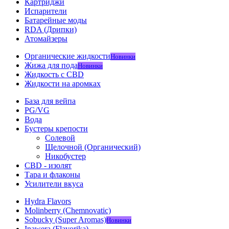
Картриджи
Испарители
Батарейные моды
RDA (Дрипки)
Атомайзеры
Органические жидкости
Новинки
Жижа для пода
Новинки
Жидкость с CBD
Жидкости на аромках
База для вейпа
PG/VG
Вода
Бустеры крепости
Солевой
Щелочной (Органический)
Никобустер
CBD - изолят
Тара и флаконы
Усилители вкуса
Hydra Flavors
Molinberry (Chemnovatic)
Sobucky (Super Aromas)
Новинки
Inawera (Flavorika)