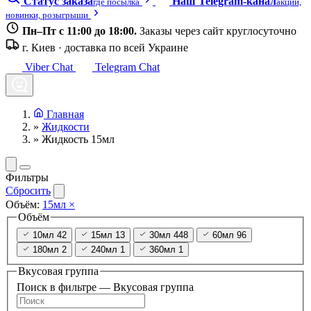
Статус заказа
Наш Telegram-канал
где посылка
акции,
новинки, розыгрыши
Пн–Пт с 11:00 до 18:00.
Заказы через сайт круглосуточно
г. Киев · доставка по всей Украине
Viber Chat
Telegram Chat
Главная
»
Жидкости
»
Жидкость 15мл
Фильтры
Сбросить
Объём:
15мл
×
Объём
10мл
42
15мл
13
30мл
448
60мл
96
180мл
2
240мл
1
360мл
1
Вкусовая группа
Поиск в фильтре — Вкусовая группа