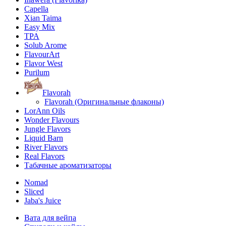
Capella
Xian Taima
Easy Mix
TPA
Solub Arome
FlavourArt
Flavor West
Purilum
Flavorah
Flavorah (Оригинальные флаконы)
LorAnn Oils
Wonder Flavours
Jungle Flavors
Liquid Barn
River Flavors
Real Flavors
Табачные ароматизаторы
Nomad
Sliced
Jaba's Juice
Вата для вейпа