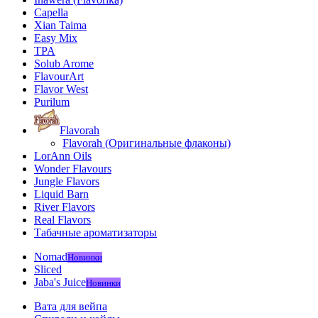
Capella
Xian Taima
Easy Mix
TPA
Solub Arome
FlavourArt
Flavor West
Purilum
Flavorah
Flavorah (Оригинальные флаконы)
LorAnn Oils
Wonder Flavours
Jungle Flavors
Liquid Barn
River Flavors
Real Flavors
Табачные ароматизаторы
Nomad
Новинки
Sliced
Jaba's Juice
Новинки
Вата для вейпа