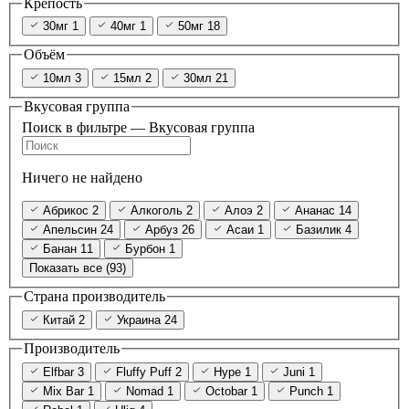
Крепость
30мг
1
40мг
1
50мг
18
Объём
10мл
3
15мл
2
30мл
21
Вкусовая группа
Поиск в фильтре — Вкусовая группа
Ничего не найдено
Абрикос
2
Алкоголь
2
Алоэ
2
Ананас
14
Апельсин
24
Арбуз
26
Асаи
1
Базилик
4
Банан
11
Бурбон
1
Показать все (93)
Страна производитель
Китай
2
Украина
24
Производитель
Elfbar
3
Fluffy Puff
2
Hype
1
Juni
1
Mix Bar
1
Nomad
1
Octobar
1
Punch
1