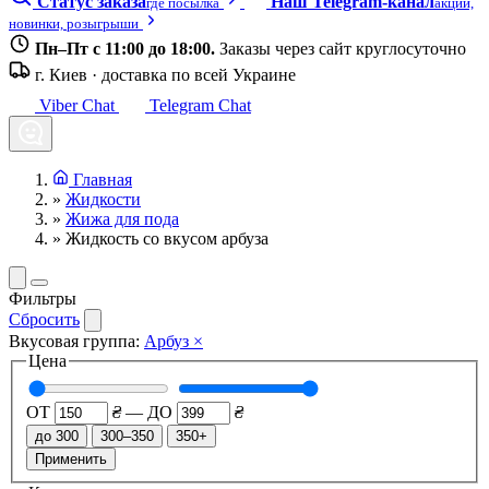
Статус заказа
Наш Telegram-канал
где посылка
акции,
новинки, розыгрыши
Пн–Пт с 11:00 до 18:00.
Заказы через сайт круглосуточно
г. Киев · доставка по всей Украине
Viber Chat
Telegram Chat
Главная
»
Жидкости
»
Жижа для пода
»
Жидкость со вкусом арбуза
Фильтры
Сбросить
Вкусовая группа:
Арбуз
×
Цена
ОТ
₴
—
ДО
₴
до 300
300–350
350+
Применить