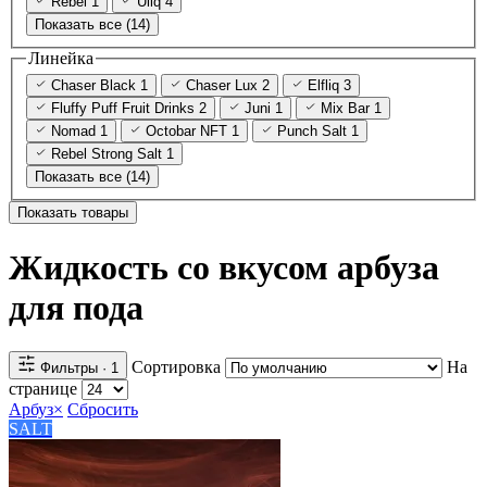
Rebel
1
Uliq
4
Показать все (14)
Линейка
Chaser Black
1
Chaser Lux
2
Elfliq
3
Fluffy Puff Fruit Drinks
2
Juni
1
Mix Bar
1
Nomad
1
Octobar NFT
1
Punch Salt
1
Rebel Strong Salt
1
Показать все (14)
Показать товары
Жидкость со вкусом арбуза
для пода
Сортировка
На
Фильтры
· 1
странице
Арбуз
×
Сбросить
SALT