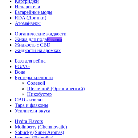
Картриджи
Испарители
Батарейные моды
RDA (Дрипки)
Атомайзеры
Органические жидкости
Жижа для пода
Новинки
Жидкость с CBD
Жидкости на аромках
База для вейпа
PG/VG
Вода
Бустеры крепости
Солевой
Щелочной (Органический)
Никобустер
CBD - изолят
Тара и флаконы
Усилители вкуса
Hydra Flavors
Molinberry (Chemnovatic)
Sobucky (Super Aromas)
Inawera (Flavorika)