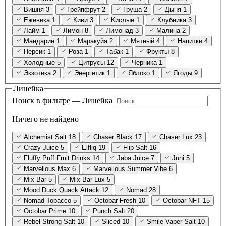
Вишня
3
Грейпфрут
2
Груша
2
Дыня
1
Ежевика
1
Киви
3
Кислые
1
Клубника
3
Лайм
1
Лимон
8
Лимонад
3
Малина
2
Мандарин
1
Маракуйя
2
Мятный
4
Напитки
4
Персик
1
Роза
1
Табак
1
Фрукты
8
Холодные
5
Цитрусы
12
Черника
1
Экзотика
2
Энергетик
1
Яблоко
1
Ягоды
9
Линейка
Поиск в фильтре — Линейка
Ничего не найдено
Alchemist Salt
18
Chaser Black
17
Chaser Lux
23
Crazy Juice
5
Elfliq
19
Flip Salt
16
Fluffy Puff Fruit Drinks
14
Jaba Juice
7
Juni
5
Marvellous Max
6
Marvellous Summer Vibe
6
Mix Bar
5
Mix Bar Lux
5
Mood Duck Quack Attack
12
Nomad
28
Nomad Tobacco
5
Octobar Fresh
10
Octobar NFT
15
Octobar Prime
10
Punch Salt
20
Rebel Strong Salt
10
Sliced
10
Smile Vaper Salt
10