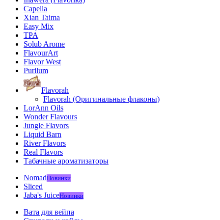
Capella
Xian Taima
Easy Mix
TPA
Solub Arome
FlavourArt
Flavor West
Purilum
Flavorah
Flavorah (Оригинальные флаконы)
LorAnn Oils
Wonder Flavours
Jungle Flavors
Liquid Barn
River Flavors
Real Flavors
Табачные ароматизаторы
Nomad
Новинки
Sliced
Jaba's Juice
Новинки
Вата для вейпа