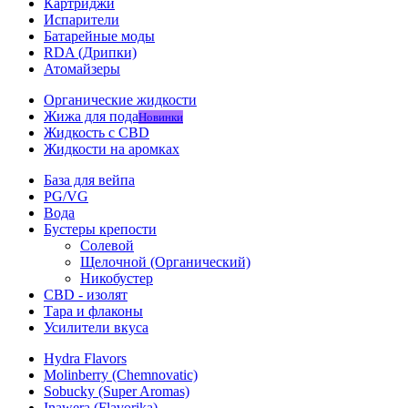
Картриджи
Испарители
Батарейные моды
RDA (Дрипки)
Атомайзеры
Органические жидкости
Жижа для пода
Новинки
Жидкость с CBD
Жидкости на аромках
База для вейпа
PG/VG
Вода
Бустеры крепости
Солевой
Щелочной (Органический)
Никобустер
CBD - изолят
Тара и флаконы
Усилители вкуса
Hydra Flavors
Molinberry (Chemnovatic)
Sobucky (Super Aromas)
Inawera (Flavorika)