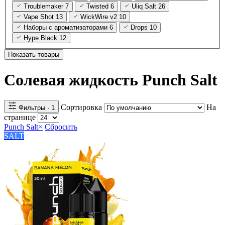
Troublemaker
7
Twisted
6
Uliq Salt
26
Vape Shot
13
WickWire v2
10
Наборы с ароматизаторами
6
Drops
10
Hype Black
12
Показать товары
Солевая жидкость Punch Salt
Сортировка
На
Фильтры
· 1
странице
Punch Salt
×
Сбросить
SALT