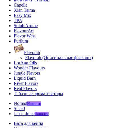
Capella
Xian Taima
Easy Mix
TPA
Solub Arome
FlavourArt
Flavor West
Purilum
Flavorah
Flavorah (Оригинальные флаконы)
LorAnn Oils
Wonder Flavours
Jungle Flavors
Liquid Barn
River Flavors
Real Flavors
Табачные ароматизаторы
Nomad
Новинки
Sliced
Jaba's Juice
Новинки
Вата для вейпа