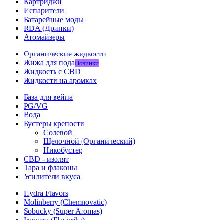
Картриджи
Испарители
Батарейные моды
RDA (Дрипки)
Атомайзеры
Органические жидкости
Жижа для пода
Новинки
Жидкость с CBD
Жидкости на аромках
База для вейпа
PG/VG
Вода
Бустеры крепости
Солевой
Щелочной (Органический)
Никобустер
CBD - изолят
Тара и флаконы
Усилители вкуса
Hydra Flavors
Molinberry (Chemnovatic)
Sobucky (Super Aromas)
Inawera (Flavorika)