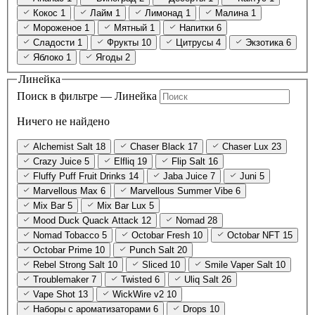
Кокос
1
Лайм
1
Лимонад
1
Малина
1
Мороженое
1
Мятный
1
Напитки
6
Сладости
1
Фрукты
10
Цитрусы
4
Экзотика
6
Яблоко
1
Ягоды
2
Линейка
Поиск в фильтре — Линейка
Ничего не найдено
Alchemist Salt
18
Chaser Black
17
Chaser Lux
23
Crazy Juice
5
Elfliq
19
Flip Salt
16
Fluffy Puff Fruit Drinks
14
Jaba Juice
7
Juni
5
Marvellous Max
6
Marvellous Summer Vibe
6
Mix Bar
5
Mix Bar Lux
5
Mood Duck Quack Attack
12
Nomad
28
Nomad Tobacco
5
Octobar Fresh
10
Octobar NFT
15
Octobar Prime
10
Punch Salt
20
Rebel Strong Salt
10
Sliced
10
Smile Vaper Salt
10
Troublemaker
7
Twisted
6
Uliq Salt
26
Vape Shot
13
WickWire v2
10
Наборы с ароматизаторами
6
Drops
10