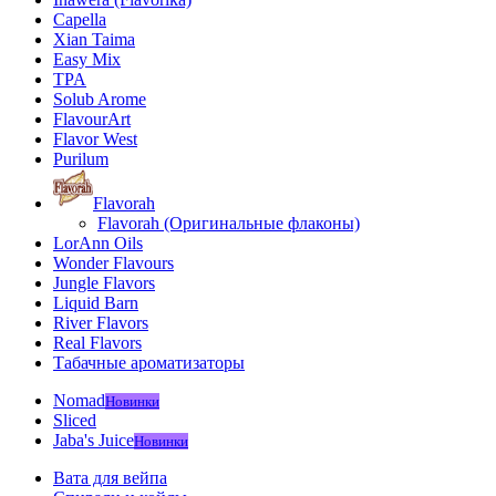
Capella
Xian Taima
Easy Mix
TPA
Solub Arome
FlavourArt
Flavor West
Purilum
Flavorah
Flavorah (Оригинальные флаконы)
LorAnn Oils
Wonder Flavours
Jungle Flavors
Liquid Barn
River Flavors
Real Flavors
Табачные ароматизаторы
Nomad
Новинки
Sliced
Jaba's Juice
Новинки
Вата для вейпа