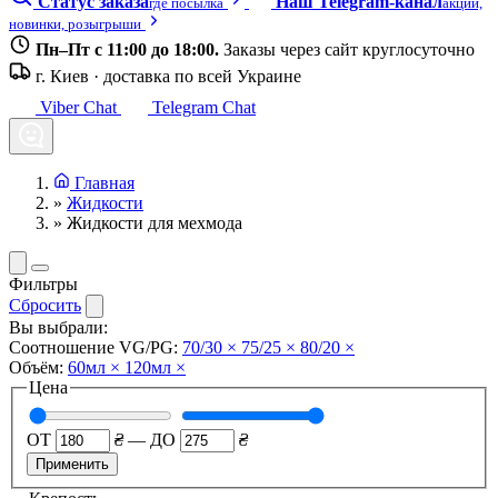
Статус заказа
Наш Telegram-канал
где посылка
акции,
новинки, розыгрыши
Пн–Пт с 11:00 до 18:00.
Заказы через сайт круглосуточно
г. Киев · доставка по всей Украине
Viber Chat
Telegram Chat
Главная
»
Жидкости
»
Жидкости для мехмода
Фильтры
Сбросить
Вы выбрали:
Соотношение VG/PG:
70/30
×
75/25
×
80/20
×
Объём:
60мл
×
120мл
×
Цена
ОТ
₴
—
ДО
₴
Применить