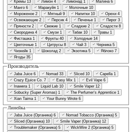
Кремы
13
Лимон
4
Лимонад
1
Малина
6
Манго
6
Маракуйя
1
Молочные
10
Мороженое
2
Мятный
9
Напитки
10
Орехи
4
Освежающие
2
Персик
4
Печенье
1
Пирог
3
Пряности
2
Свежие
1
Сладкие
2
Сладости
8
Смородина
4
Смузи
1
Табак
10
Травы
1
Фисташка
1
Фрукты
40
Холодные
14
Цветочные
1
Цитрусы
8
Чай
3
Черника
5
Чизкейк
1
Шоколад
2
Экзотика
5
Яблоко
7
Ягоды
35
Производитель
Jaba Juice
6
Nomad
33
Sliced
10
Capella
1
Crazy Ejuice Co.
7
Easy Mix
1
Evil Vape
6
Inawera
1
Liquid Lab
10
Smile Vaper
12
Sobucky (Super Aromas)
1
The Perfumer’s Apprentice
1
Xian Taima
1
Your Bunny Wrote
6
Линейка
Jaba Juice (Органика)
6
Nomad Tobacco (Органика)
5
Sliced (Органика)
10
Smile Vaper (Органика)
12
Troublemaker (Органика)
5
WickWire 2 (Органика)
5