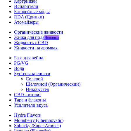
Картриджи
Испарители
Батарейные моды
RDA (Дрипки)
Атомайзеры
Органические жидкости
Жижа для пода
Новинки
Жидкость с CBD
Жидкости на аромках
База для вейпа
PG/VG
Вода
Бустеры крепости
Солевой
Щелочной (Органический)
Никобустер
CBD - изолят
Тара и флаконы
Усилители вкуса
Hydra Flavors
Molinberry (Chemnovatic)
Sobucky (Super Aromas)
Inawera (Flavorika)