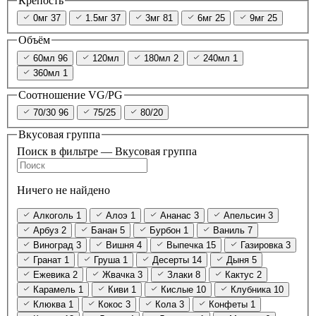
Крепость
0мг
37
1.5мг
37
3мг
81
6мг
25
9мг
25
Объём
60мл
96
120мл
180мл
2
240мл
1
360мл
1
Соотношение VG/PG
70/30
96
75/25
80/20
Вкусовая группа
Поиск в фильтре — Вкусовая группа
Ничего не найдено
Алкоголь
1
Алоэ
1
Ананас
3
Апельсин
3
Арбуз
2
Банан
5
Бурбон
1
Ваниль
7
Виноград
3
Вишня
4
Выпечка
15
Газировка
3
Гранат
1
Груша
1
Десерты
14
Дыня
5
Ежевика
2
Жвачка
3
Злаки
8
Кактус
2
Карамель
1
Киви
1
Кислые
10
Клубника
10
Клюква
1
Кокос
3
Кола
3
Конфеты
1