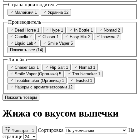
Страна производитель
Малайзия
1
Украина
32
Производитель
Dead Horse
1
Hype
1
In Bottle
1
Nomad
2
Capella
2
Chaser
1
Easy Mix
2
Inawera
2
Liquid Lab
4
Smile Vaper
5
Показать все (14)
Линейка
Chaser Lux
1
Flip Salt
1
Nomad
1
Smile Vaper (Органика)
5
Troublemaker
1
Troublemaker (Органика)
1
Twisted
1
Наборы с ароматизаторами
12
Показать товары
Жижа со вкусом выпечки
Сортировка
На
Фильтры
· 1
странице