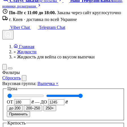
Статус заказа
Наш Telegram-канал
где посылка
акции,
новинки, розыгрыши
Пн–Пт с 11:00 до 18:00.
Заказы через сайт круглосуточно
г. Киев · доставка по всей Украине
Viber Chat
Telegram Chat
Главная
»
Жидкости
»
Жидкость для вейпа со вкусом выпечки
Фильтры
Сбросить
Вкусовая группа:
Выпечка
×
Цена
ОТ
₴
—
ДО
₴
до 200
200–250
250+
Применить
Крепость