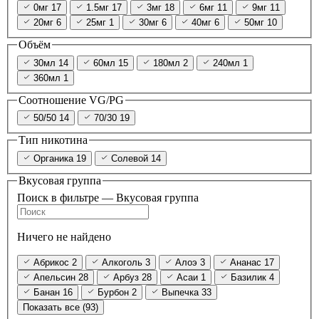
0мг
17
1.5мг
17
3мг
18
6мг
11
9мг
11
20мг
6
25мг
1
30мг
6
40мг
6
50мг
10
Объём
30мл
14
60мл
15
180мл
2
240мл
1
360мл
1
Соотношение VG/PG
50/50
14
70/30
19
Тип никотина
Органика
19
Солевой
14
Вкусовая группа
Поиск в фильтре — Вкусовая группа
Ничего не найдено
Абрикос
2
Алкоголь
3
Алоэ
3
Ананас
17
Апельсин
28
Арбуз
28
Асаи
1
Базилик
4
Банан
16
Бурбон
2
Выпечка
33
Показать все (93)