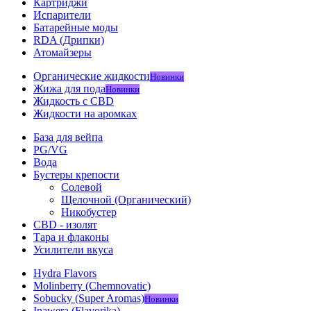
Картриджи
Испарители
Батарейные моды
RDA (Дрипки)
Атомайзеры
Органические жидкости
Новинки
Жижа для пода
Новинки
Жидкость с CBD
Жидкости на аромках
База для вейпа
PG/VG
Вода
Бустеры крепости
Солевой
Щелочной (Органический)
Никобустер
CBD - изолят
Тара и флаконы
Усилители вкуса
Hydra Flavors
Molinberry (Chemnovatic)
Sobucky (Super Aromas)
Новинки
Inawera (Flavorika)