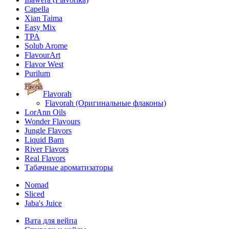
Capella
Xian Taima
Easy Mix
TPA
Solub Arome
FlavourArt
Flavor West
Purilum
Flavorah
Flavorah (Оригинальные флаконы)
LorAnn Oils
Wonder Flavours
Jungle Flavors
Liquid Barn
River Flavors
Real Flavors
Табачные ароматизаторы
Nomad
Sliced
Jaba's Juice
Вата для вейпа