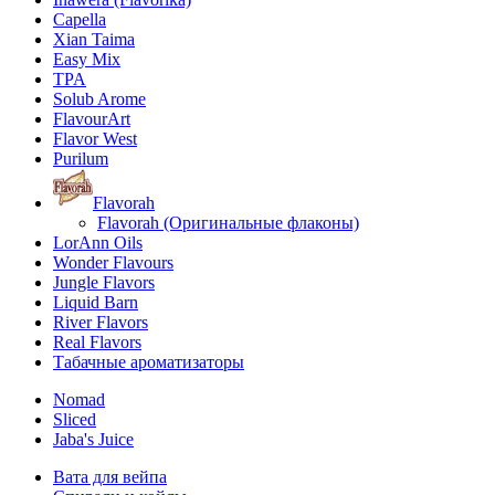
Capella
Xian Taima
Easy Mix
TPA
Solub Arome
FlavourArt
Flavor West
Purilum
Flavorah
Flavorah (Оригинальные флаконы)
LorAnn Oils
Wonder Flavours
Jungle Flavors
Liquid Barn
River Flavors
Real Flavors
Табачные ароматизаторы
Nomad
Sliced
Jaba's Juice
Вата для вейпа