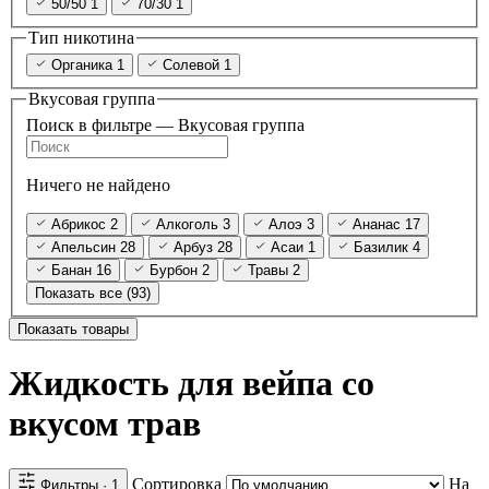
50/50
1
70/30
1
Тип никотина
Органика
1
Солевой
1
Вкусовая группа
Поиск в фильтре — Вкусовая группа
Ничего не найдено
Абрикос
2
Алкоголь
3
Алоэ
3
Ананас
17
Апельсин
28
Арбуз
28
Асаи
1
Базилик
4
Банан
16
Бурбон
2
Травы
2
Показать все (93)
Показать товары
Жидкость для вейпа со
вкусом трав
Сортировка
На
Фильтры
· 1