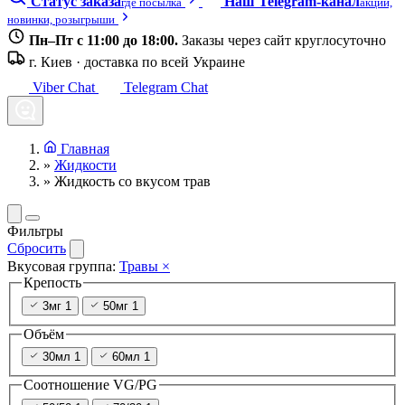
Статус заказа
Наш Telegram-канал
где посылка
акции,
новинки, розыгрыши
Пн–Пт с 11:00 до 18:00.
Заказы через сайт круглосуточно
г. Киев · доставка по всей Украине
Viber Chat
Telegram Chat
Главная
»
Жидкости
»
Жидкость со вкусом трав
Фильтры
Сбросить
Вкусовая группа:
Травы
×
Крепость
3мг
1
50мг
1
Объём
30мл
1
60мл
1
Соотношение VG/PG