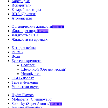
Картриджи
Испарители
Батарейные моды
RDA (Дрипки)
Атомайзеры
Органические жидкости
Новинки
Жижа для пода
Новинки
Жидкость с CBD
Жидкости на аромках
База для вейпа
PG/VG
Вода
Бустеры крепости
Солевой
Щелочной (Органический)
Никобустер
CBD - изолят
Тара и флаконы
Усилители вкуса
Hydra Flavors
Molinberry (Chemnovatic)
Sobucky (Super Aromas)
Новинки
Inawera (Flavorika)