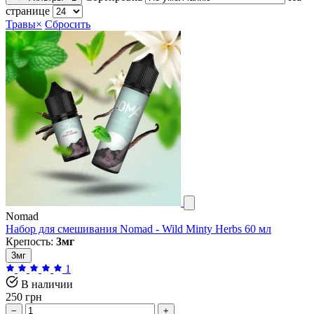
странице
Травы
×
Сбросить
Nomad
Набор для смешивания Nomad - Wild Minty Herbs 60 мл
Крепость:
3мг
3мг
1
В наличии
250 грн
−
+