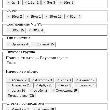
0мг
1
1.5мг
1
3мг
3
50мг
8
Объём
10мл
2
15мл
1
30мл
12
60мл
4
Соотношение VG/PG
50/50
15
70/30
4
Тип никотина
Органика
4
Солевой
15
Вкусовая группа
Поиск в фильтре — Вкусовая группа
Ничего не найдено
Абрикос
2
Алкоголь
3
Алоэ
3
Ананас
17
Апельсин
28
Арбуз
28
Асаи
1
Базилик
4
Банан
16
Бурбон
2
Смородина
19
Показать все (93)
Страна производитель
Малайзия
1
Украина
18