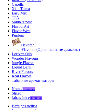
Capella
Xian Taima
Easy Mix
TPA
Solub Arome
FlavourArt
Flavor West
Purilum
Flavorah
Flavorah (Оригинальные флаконы)
LorAnn Oils
Wonder Flavours
Jungle Flavors
Liquid Barn
River Flavors
Real Flavors
Табачные ароматизаторы
Nomad
Новинки
Sliced
Jaba's Juice
Новинки
Вата для вейпа