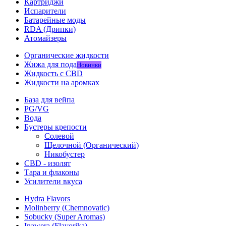
Картриджи
Испарители
Батарейные моды
RDA (Дрипки)
Атомайзеры
Органические жидкости
Жижа для пода
Новинки
Жидкость с CBD
Жидкости на аромках
База для вейпа
PG/VG
Вода
Бустеры крепости
Солевой
Щелочной (Органический)
Никобустер
CBD - изолят
Тара и флаконы
Усилители вкуса
Hydra Flavors
Molinberry (Chemnovatic)
Sobucky (Super Aromas)
Inawera (Flavorika)