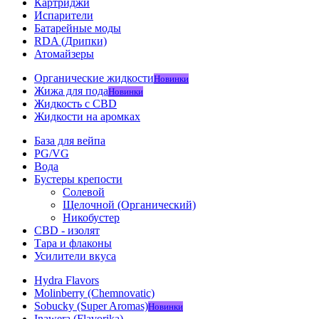
Картриджи
Испарители
Батарейные моды
RDA (Дрипки)
Атомайзеры
Органические жидкости
Новинки
Жижа для пода
Новинки
Жидкость с CBD
Жидкости на аромках
База для вейпа
PG/VG
Вода
Бустеры крепости
Солевой
Щелочной (Органический)
Никобустер
CBD - изолят
Тара и флаконы
Усилители вкуса
Hydra Flavors
Molinberry (Chemnovatic)
Sobucky (Super Aromas)
Новинки
Inawera (Flavorika)