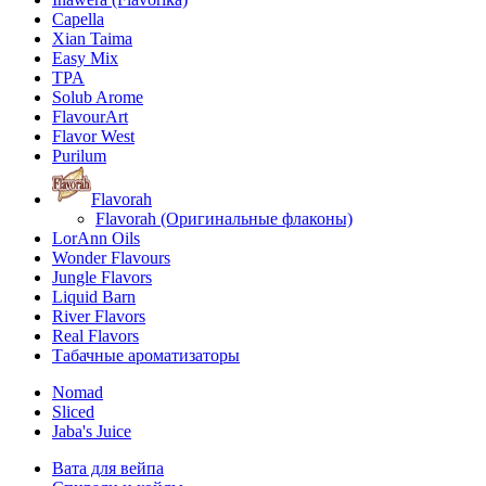
Capella
Xian Taima
Easy Mix
TPA
Solub Arome
FlavourArt
Flavor West
Purilum
Flavorah
Flavorah (Оригинальные флаконы)
LorAnn Oils
Wonder Flavours
Jungle Flavors
Liquid Barn
River Flavors
Real Flavors
Табачные ароматизаторы
Nomad
Sliced
Jaba's Juice
Вата для вейпа