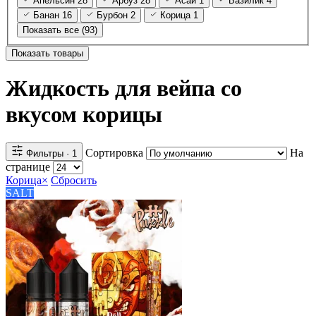
Апельсин
28
Арбуз
28
Асаи
1
Базилик
4
Банан
16
Бурбон
2
Корица
1
Показать все (93)
Показать товары
Жидкость для вейпа со
вкусом корицы
Сортировка
На
Фильтры
· 1
странице
Корица
×
Сбросить
SALT