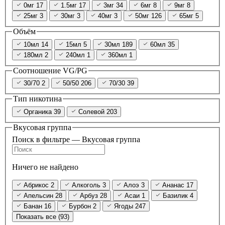
0мг
17
1.5мг
17
3мг
34
6мг
8
9мг
8
25мг
3
30мг
3
40мг
3
50мг
126
65мг
5
Объём
10мл
14
15мл
5
30мл
189
60мл
35
180мл
2
240мл
1
360мл
1
Соотношение VG/PG
30/70
2
50/50
206
70/30
39
Тип никотина
Органика
39
Солевой
203
Вкусовая группа
Поиск в фильтре — Вкусовая группа
Ничего не найдено
Абрикос
2
Алкоголь
3
Алоэ
3
Ананас
17
Апельсин
28
Арбуз
28
Асаи
1
Базилик
4
Банан
16
Бурбон
2
Ягоды
247
Показать все (93)