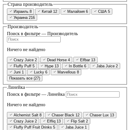
Страна производитель
Израиль
8
Китай
12
Малайзия
6
США
5
Украина
216
Производитель
Поиск в фильтре — Производитель
Ничего не найдено
Crazy Juice
2
Dead Horse
4
Elfbar
13
Fluffy Puff
5
Hype
13
In Bottle
6
Jaba Juice
2
Juni
1
Lucky
6
Marvellous
8
Показать все (27)
Линейка
Поиск в фильтре — Линейка
Ничего не найдено
Alchemist Salt
8
Chaser Black
12
Chaser Lux
13
Crazy Juice
2
Elfliq
13
Flip Salt
2
Fluffy Puff Fruit Drinks
5
Jaba Juice
1