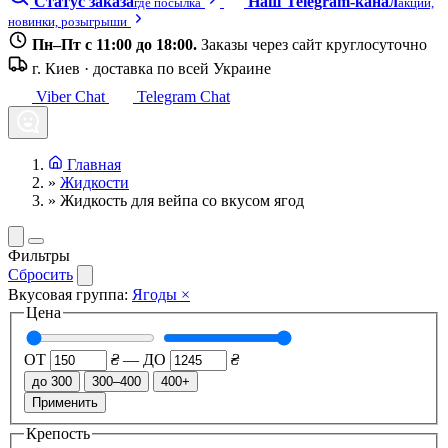
Статус заказа
Наш Telegram-канал
где посылка
акции,
новинки, розыгрыши
Пн–Пт с 11:00 до 18:00.
Заказы через сайт круглосуточно
г. Киев · доставка по всей Украине
Viber Chat
Telegram Chat
Главная
»
Жидкости
»
Жидкость для вейпа со вкусом ягод
Фильтры
Сбросить
Вкусовая группа:
Ягоды
×
Цена
ОТ
₴
—
ДО
₴
до 300
300–400
400+
Применить
Крепость