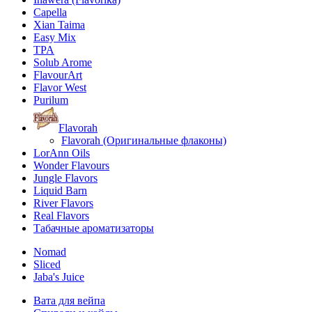
Capella
Xian Taima
Easy Mix
TPA
Solub Arome
FlavourArt
Flavor West
Purilum
Flavorah
Flavorah (Оригинальные флаконы)
LorAnn Oils
Wonder Flavours
Jungle Flavors
Liquid Barn
River Flavors
Real Flavors
Табачные ароматизаторы
Nomad
Sliced
Jaba's Juice
Вата для вейпа