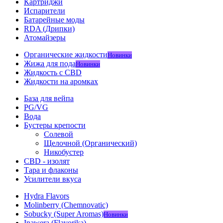
Картриджи
Испарители
Батарейные моды
RDA (Дрипки)
Атомайзеры
Органические жидкости
Новинки
Жижа для пода
Новинки
Жидкость с CBD
Жидкости на аромках
База для вейпа
PG/VG
Вода
Бустеры крепости
Солевой
Щелочной (Органический)
Никобустер
CBD - изолят
Тара и флаконы
Усилители вкуса
Hydra Flavors
Molinberry (Chemnovatic)
Sobucky (Super Aromas)
Новинки
Inawera (Flavorika)