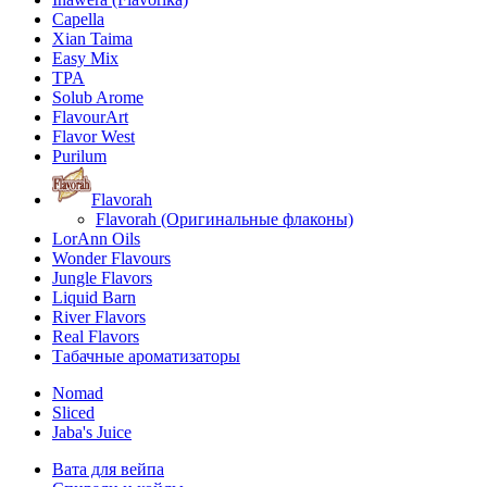
Capella
Xian Taima
Easy Mix
TPA
Solub Arome
FlavourArt
Flavor West
Purilum
Flavorah
Flavorah (Оригинальные флаконы)
LorAnn Oils
Wonder Flavours
Jungle Flavors
Liquid Barn
River Flavors
Real Flavors
Табачные ароматизаторы
Nomad
Sliced
Jaba's Juice
Вата для вейпа