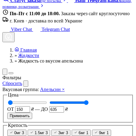
Статус заказа
Наш Telegram-канал
где посылка
акции,
новинки, розыгрыши
Пн–Пт с 11:00 до 18:00.
Заказы через сайт круглосуточно
г. Киев · доставка по всей Украине
Viber Chat
Telegram Chat
Главная
»
Жидкости
»
Жидкость со вкусом апельсина
Фильтры
Сбросить
Вкусовая группа:
Апельсин
×
Цена
ОТ
₴
—
ДО
₴
Применить
Крепость
0мг
3
1.5мг
3
3мг
3
6мг
1
9мг
1