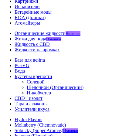
Картриджи
Испарители
Батарейные моды
RDA (Дрипки)
Атомайзеры
Органические жидкости
Новинки
Жижа для пода
Новинки
Жидкость с CBD
Жидкости на аромках
База для вейпа
PG/VG
Вода
Бустеры крепости
Солевой
Щелочной (Органический)
Никобустер
CBD - изолят
Тара и флаконы
Усилители вкуса
Hydra Flavors
Molinberry (Chemnovatic)
Sobucky (Super Aromas)
Новинки
Inawera (Flavorika)