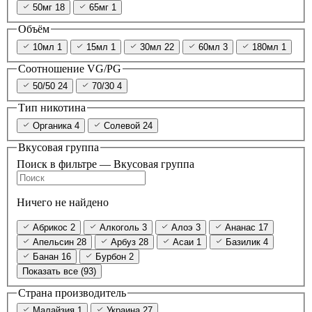
50мг
18
65мг
1
Объём
10мл
1
15мл
1
30мл
22
60мл
3
180мл
1
Соотношение VG/PG
50/50
24
70/30
4
Тип никотина
Органика
4
Солевой
24
Вкусовая группа
Поиск в фильтре — Вкусовая группа
Ничего не найдено
Абрикос
2
Алкоголь
3
Алоэ
3
Ананас
17
Апельсин
28
Арбуз
28
Асаи
1
Базилик
4
Банан
16
Бурбон
2
Показать все (93)
Страна производитель
Малайзия
1
Украина
27