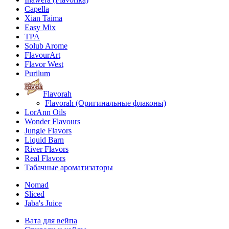
Capella
Xian Taima
Easy Mix
TPA
Solub Arome
FlavourArt
Flavor West
Purilum
Flavorah
Flavorah (Оригинальные флаконы)
LorAnn Oils
Wonder Flavours
Jungle Flavors
Liquid Barn
River Flavors
Real Flavors
Табачные ароматизаторы
Nomad
Sliced
Jaba's Juice
Вата для вейпа