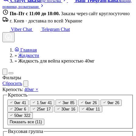
Статус заказа
Наш Telegram-канал
где посылка
акции,
новинки, розыгрыши
Пн–Пт с 11:00 до 18:00.
Заказы через сайт круглосуточно
г. Киев · доставка по всей Украине
Viber Chat
Telegram Chat
Главная
»
Жидкости
»
Жидкость для вейпа крепостью 40мг
Фильтры
Сбросить
Крепость:
40мг
×
Крепость
0мг
41
1.5мг
41
3мг
85
6мг
26
9мг
26
20мг
6
25мг
17
30мг
16
40мг
11
50мг
322
Показать все (11)
Вкусовая группа