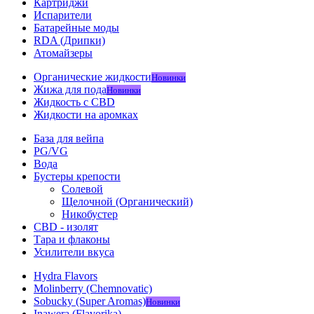
Картриджи
Испарители
Батарейные моды
RDA (Дрипки)
Атомайзеры
Органические жидкости
Новинки
Жижа для пода
Новинки
Жидкость с CBD
Жидкости на аромках
База для вейпа
PG/VG
Вода
Бустеры крепости
Солевой
Щелочной (Органический)
Никобустер
CBD - изолят
Тара и флаконы
Усилители вкуса
Hydra Flavors
Molinberry (Chemnovatic)
Sobucky (Super Aromas)
Новинки
Inawera (Flavorika)