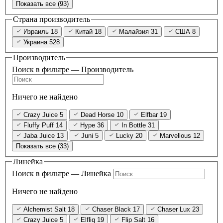
Показать все (93)
Страна производитель
Израиль
18
Китай
18
Малайзия
31
США
8
Украина
528
Производитель
Поиск в фильтре — Производитель
Ничего не найдено
Crazy Juice
5
Dead Horse
10
Elfbar
19
Fluffy Puff
14
Hype
36
In Bottle
31
Jaba Juice
13
Juni
5
Lucky
20
Marvellous
12
Показать все (33)
Линейка
Поиск в фильтре — Линейка
Ничего не найдено
Alchemist Salt
18
Chaser Black
17
Chaser Lux
23
Crazy Juice
5
Elfliq
19
Flip Salt
16