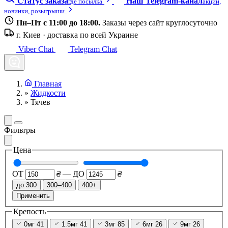
Статус заказа
Наш Telegram-канал
где посылка
акции,
новинки, розыгрыши
Пн–Пт с 11:00 до 18:00.
Заказы через сайт круглосуточно
г. Киев · доставка по всей Украине
Viber Chat
Telegram Chat
Главная
»
Жидкости
»
Тячев
Фильтры
Цена
ОТ
₴
—
ДО
₴
до 300
300–400
400+
Применить
Крепость
0мг
41
1.5мг
41
3мг
85
6мг
26
9мг
26