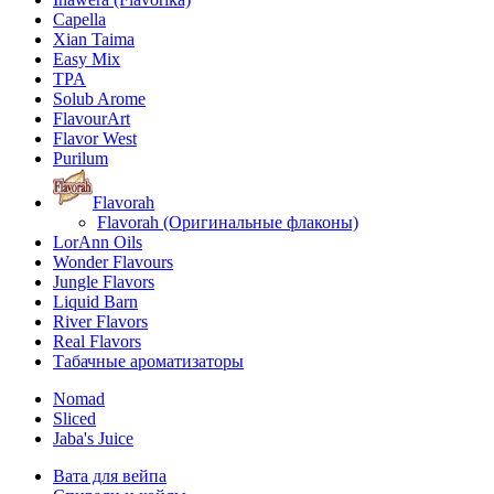
Capella
Xian Taima
Easy Mix
TPA
Solub Arome
FlavourArt
Flavor West
Purilum
Flavorah
Flavorah (Оригинальные флаконы)
LorAnn Oils
Wonder Flavours
Jungle Flavors
Liquid Barn
River Flavors
Real Flavors
Табачные ароматизаторы
Nomad
Sliced
Jaba's Juice
Вата для вейпа