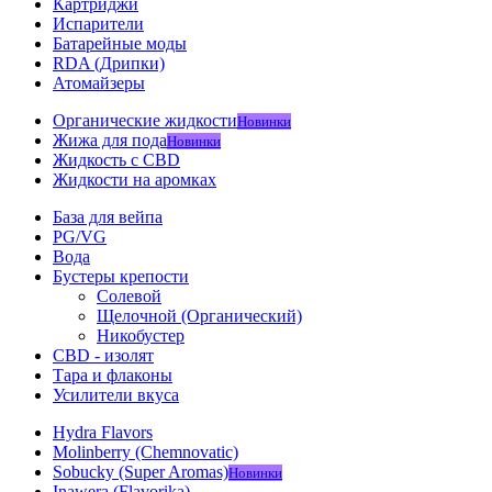
Картриджи
Испарители
Батарейные моды
RDA (Дрипки)
Атомайзеры
Органические жидкости
Новинки
Жижа для пода
Новинки
Жидкость с CBD
Жидкости на аромках
База для вейпа
PG/VG
Вода
Бустеры крепости
Солевой
Щелочной (Органический)
Никобустер
CBD - изолят
Тара и флаконы
Усилители вкуса
Hydra Flavors
Molinberry (Chemnovatic)
Sobucky (Super Aromas)
Новинки
Inawera (Flavorika)