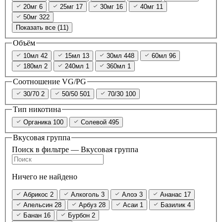
20мг
6
25мг
17
30мг
16
40мг
11
50мг
322
Показать все (11)
Объём
10мл
42
15мл
13
30мл
448
60мл
96
180мл
2
240мл
1
360мл
1
Соотношение VG/PG
30/70
2
50/50
501
70/30
100
Тип никотина
Органика
100
Солевой
495
Вкусовая группа
Поиск в фильтре — Вкусовая группа
Ничего не найдено
Абрикос
2
Алкоголь
3
Алоэ
3
Ананас
17
Апельсин
28
Арбуз
28
Асаи
1
Базилик
4
Банан
16
Бурбон
2