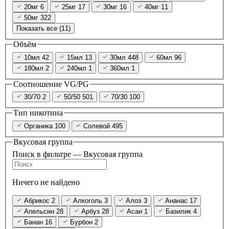
20мг
6
25мг
17
30мг
16
40мг
11
50мг
322
Показать все (11)
Объём
10мл
42
15мл
13
30мл
448
60мл
96
180мл
2
240мл
1
360мл
1
Соотношение VG/PG
30/70
2
50/50
501
70/30
100
Тип никотина
Органика
100
Солевой
495
Вкусовая группа
Поиск в фильтре — Вкусовая группа
Ничего не найдено
Абрикос
2
Алкоголь
3
Алоэ
3
Ананас
17
Апельсин
28
Арбуз
28
Асаи
1
Базилик
4
Банан
16
Бурбон
2