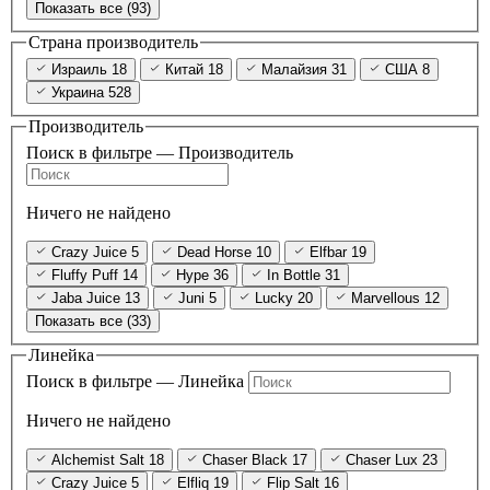
Показать все (93)
Страна производитель
Израиль
18
Китай
18
Малайзия
31
США
8
Украина
528
Производитель
Поиск в фильтре — Производитель
Ничего не найдено
Crazy Juice
5
Dead Horse
10
Elfbar
19
Fluffy Puff
14
Hype
36
In Bottle
31
Jaba Juice
13
Juni
5
Lucky
20
Marvellous
12
Показать все (33)
Линейка
Поиск в фильтре — Линейка
Ничего не найдено
Alchemist Salt
18
Chaser Black
17
Chaser Lux
23
Crazy Juice
5
Elfliq
19
Flip Salt
16