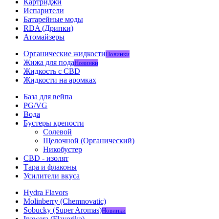
Картриджи
Испарители
Батарейные моды
RDA (Дрипки)
Атомайзеры
Органические жидкости
Новинки
Жижа для пода
Новинки
Жидкость с CBD
Жидкости на аромках
База для вейпа
PG/VG
Вода
Бустеры крепости
Солевой
Щелочной (Органический)
Никобустер
CBD - изолят
Тара и флаконы
Усилители вкуса
Hydra Flavors
Molinberry (Chemnovatic)
Sobucky (Super Aromas)
Новинки
Inawera (Flavorika)