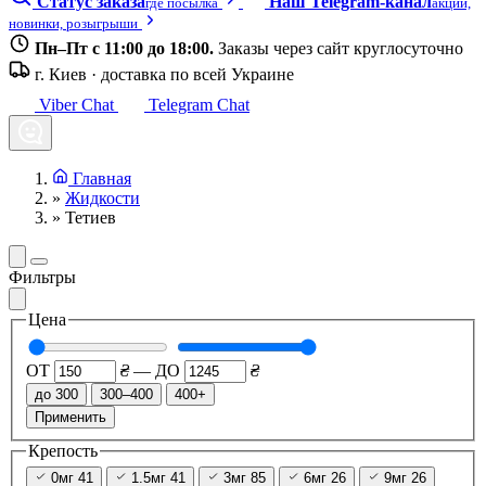
Статус заказа
Наш Telegram-канал
где посылка
акции,
новинки, розыгрыши
Пн–Пт с 11:00 до 18:00.
Заказы через сайт круглосуточно
г. Киев · доставка по всей Украине
Viber Chat
Telegram Chat
Главная
»
Жидкости
»
Тетиев
Фильтры
Цена
ОТ
₴
—
ДО
₴
до 300
300–400
400+
Применить
Крепость
0мг
41
1.5мг
41
3мг
85
6мг
26
9мг
26