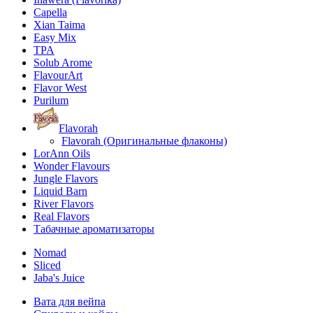
Capella
Xian Taima
Easy Mix
TPA
Solub Arome
FlavourArt
Flavor West
Purilum
Flavorah
Flavorah (Оригинальные флаконы)
LorAnn Oils
Wonder Flavours
Jungle Flavors
Liquid Barn
River Flavors
Real Flavors
Табачные ароматизаторы
Nomad
Sliced
Jaba's Juice
Вата для вейпа