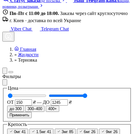
Статус заказа
Наш Telegram-канал
где посылка
акции,
новинки, розыгрыши
Пн–Пт с 11:00 до 18:00.
Заказы через сайт круглосуточно
г. Киев · доставка по всей Украине
Viber Chat
Telegram Chat
Главная
»
Жидкости
»
Терновка
Фильтры
Цена
ОТ
₴
—
ДО
₴
до 300
300–400
400+
Применить
Крепость
0мг
41
1.5мг
41
3мг
85
6мг
26
9мг
26