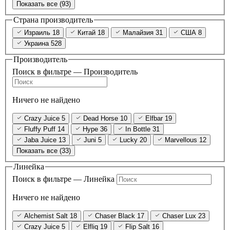
Показать все (93)
Страна производитель
Израиль
18
Китай
18
Малайзия
31
США
8
Украина
528
Производитель
Поиск в фильтре — Производитель
Ничего не найдено
Crazy Juice
5
Dead Horse
10
Elfbar
19
Fluffy Puff
14
Hype
36
In Bottle
31
Jaba Juice
13
Juni
5
Lucky
20
Marvellous
12
Показать все (33)
Линейка
Поиск в фильтре — Линейка
Ничего не найдено
Alchemist Salt
18
Chaser Black
17
Chaser Lux
23
Crazy Juice
5
Elfliq
19
Flip Salt
16