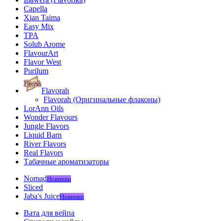
Capella
Xian Taima
Easy Mix
TPA
Solub Arome
FlavourArt
Flavor West
Purilum
Flavorah
Flavorah (Оригинальные флаконы)
LorAnn Oils
Wonder Flavours
Jungle Flavors
Liquid Barn
River Flavors
Real Flavors
Табачные ароматизаторы
Nomad
Новинки
Sliced
Jaba's Juice
Новинки
Вата для вейпа