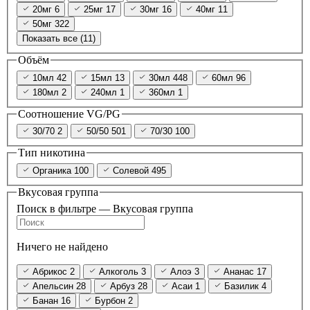
20мг
6
25мг
17
30мг
16
40мг
11
50мг
322
Показать все (11)
Объём
10мл
42
15мл
13
30мл
448
60мл
96
180мл
2
240мл
1
360мл
1
Соотношение VG/PG
30/70
2
50/50
501
70/30
100
Тип никотина
Органика
100
Солевой
495
Вкусовая группа
Поиск в фильтре — Вкусовая группа
Ничего не найдено
Абрикос
2
Алкоголь
3
Алоэ
3
Ананас
17
Апельсин
28
Арбуз
28
Асаи
1
Базилик
4
Банан
16
Бурбон
2