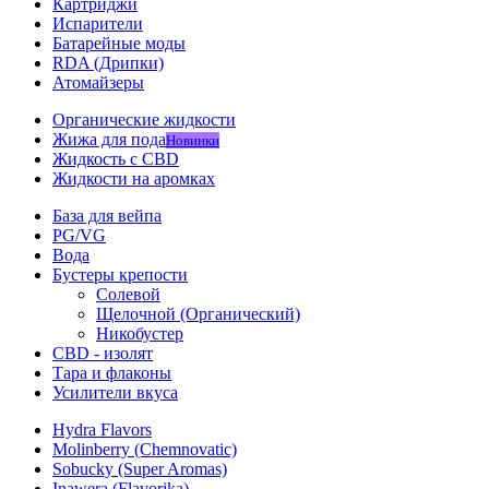
Картриджи
Испарители
Батарейные моды
RDA (Дрипки)
Атомайзеры
Органические жидкости
Жижа для пода
Новинки
Жидкость с CBD
Жидкости на аромках
База для вейпа
PG/VG
Вода
Бустеры крепости
Солевой
Щелочной (Органический)
Никобустер
CBD - изолят
Тара и флаконы
Усилители вкуса
Hydra Flavors
Molinberry (Chemnovatic)
Sobucky (Super Aromas)
Inawera (Flavorika)