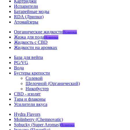
Картриджи
Испарители
Батарейные моды
RDA (Дрипки)
Атомайзеры
Органические жидкости
Новинки
Жижа для пода
Новинки
Жидкость с CBD
Жидкости на аромках
База для вейпа
PG/VG
Вода
Бустеры крепости
Солевой
Щелочной (Органический)
Никобустер
CBD - изолят
Тара и флаконы
Усилители вкуса
Hydra Flavors
Molinberry (Chemnovatic)
Sobucky (Super Aromas)
Новинки
Inawera (Flavorika)