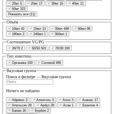
20мг
6
25мг
17
30мг
16
40мг
11
50мг
322
Показать все (11)
Объём
10мл
42
15мл
13
30мл
448
60мл
96
180мл
2
240мл
1
360мл
1
Соотношение VG/PG
30/70
2
50/50
501
70/30
100
Тип никотина
Органика
100
Солевой
495
Вкусовая группа
Поиск в фильтре — Вкусовая группа
Ничего не найдено
Абрикос
2
Алкоголь
3
Алоэ
3
Ананас
17
Апельсин
28
Арбуз
28
Асаи
1
Базилик
4
Банан
16
Бурбон
2