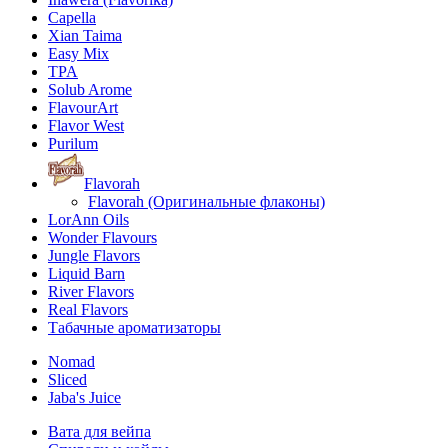
Capella
Xian Taima
Easy Mix
TPA
Solub Arome
FlavourArt
Flavor West
Purilum
Flavorah
Flavorah (Оригинальные флаконы)
LorAnn Oils
Wonder Flavours
Jungle Flavors
Liquid Barn
River Flavors
Real Flavors
Табачные ароматизаторы
Nomad
Sliced
Jaba's Juice
Вата для вейпа