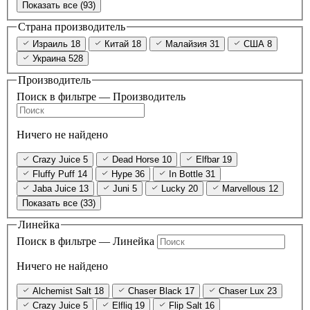
Показать все (93)
Страна производитель
Израиль
18
Китай
18
Малайзия
31
США
8
Украина
528
Производитель
Поиск в фильтре — Производитель
Ничего не найдено
Crazy Juice
5
Dead Horse
10
Elfbar
19
Fluffy Puff
14
Hype
36
In Bottle
31
Jaba Juice
13
Juni
5
Lucky
20
Marvellous
12
Показать все (33)
Линейка
Поиск в фильтре — Линейка
Ничего не найдено
Alchemist Salt
18
Chaser Black
17
Chaser Lux
23
Crazy Juice
5
Elfliq
19
Flip Salt
16