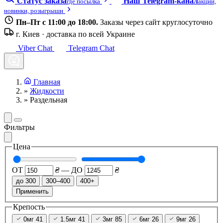
Статус заказа
Наш Telegram-канал
где посылка
акции,
новинки, розыгрыши
Пн–Пт с 11:00 до 18:00.
Заказы через сайт круглосуточно
г. Киев · доставка по всей Украине
Viber Chat
Telegram Chat
Главная
»
Жидкости
»
Раздельная
Фильтры
Цена
ОТ
₴
—
ДО
₴
до 300
300–400
400+
Применить
Крепость
0мг
41
1.5мг
41
3мг
85
6мг
26
9мг
26