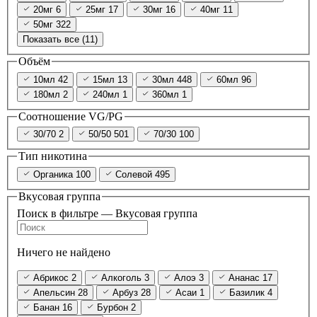
20мг
6
25мг
17
30мг
16
40мг
11
50мг
322
Показать все (11)
Объём
10мл
42
15мл
13
30мл
448
60мл
96
180мл
2
240мл
1
360мл
1
Соотношение VG/PG
30/70
2
50/50
501
70/30
100
Тип никотина
Органика
100
Солевой
495
Вкусовая группа
Поиск в фильтре — Вкусовая группа
Ничего не найдено
Абрикос
2
Алкоголь
3
Алоэ
3
Ананас
17
Апельсин
28
Арбуз
28
Асаи
1
Базилик
4
Банан
16
Бурбон
2