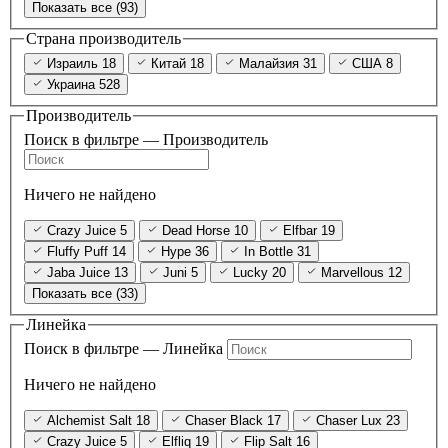
Показать все (93)
Страна производитель
Израиль
18
Китай
18
Малайзия
31
США
8
Украина
528
Производитель
Поиск в фильтре — Производитель
Ничего не найдено
Crazy Juice
5
Dead Horse
10
Elfbar
19
Fluffy Puff
14
Hype
36
In Bottle
31
Jaba Juice
13
Juni
5
Lucky
20
Marvellous
12
Показать все (33)
Линейка
Поиск в фильтре — Линейка
Ничего не найдено
Alchemist Salt
18
Chaser Black
17
Chaser Lux
23
Crazy Juice
5
Elfliq
19
Flip Salt
16