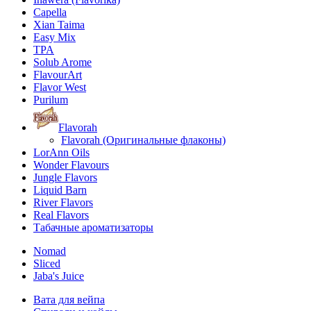
Capella
Xian Taima
Easy Mix
TPA
Solub Arome
FlavourArt
Flavor West
Purilum
Flavorah
Flavorah (Оригинальные флаконы)
LorAnn Oils
Wonder Flavours
Jungle Flavors
Liquid Barn
River Flavors
Real Flavors
Табачные ароматизаторы
Nomad
Sliced
Jaba's Juice
Вата для вейпа