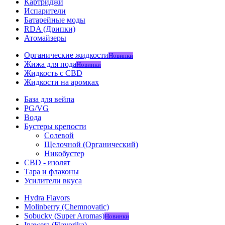
Картриджи
Испарители
Батарейные моды
RDA (Дрипки)
Атомайзеры
Органические жидкости
Новинки
Жижа для пода
Новинки
Жидкость с CBD
Жидкости на аромках
База для вейпа
PG/VG
Вода
Бустеры крепости
Солевой
Щелочной (Органический)
Никобустер
CBD - изолят
Тара и флаконы
Усилители вкуса
Hydra Flavors
Molinberry (Chemnovatic)
Sobucky (Super Aromas)
Новинки
Inawera (Flavorika)