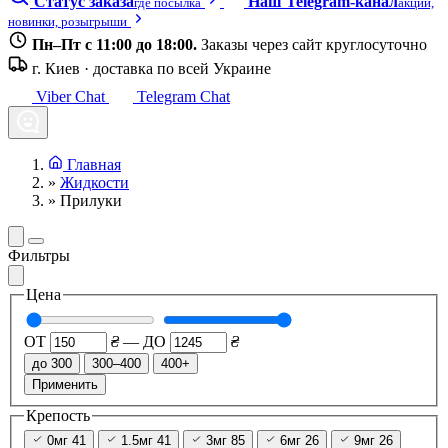
Статус заказа
Наш Telegram-канал
где посылка
акции,
новинки, розыгрыши
Пн–Пт с 11:00 до 18:00.
Заказы через сайт круглосуточно
г. Киев · доставка по всей Украине
Viber Chat
Telegram Chat
Главная
»
Жидкости
»
Прилуки
Фильтры
Цена
ОТ
₴
—
ДО
₴
до 300
300–400
400+
Применить
Крепость
0мг
41
1.5мг
41
3мг
85
6мг
26
9мг
26