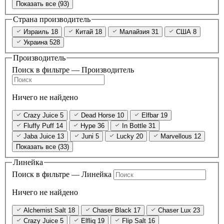
Показать все (93)
Страна производитель
Израиль
18
Китай
18
Малайзия
31
США
8
Украина
528
Производитель
Поиск в фильтре — Производитель
Ничего не найдено
Crazy Juice
5
Dead Horse
10
Elfbar
19
Fluffy Puff
14
Hype
36
In Bottle
31
Jaba Juice
13
Juni
5
Lucky
20
Marvellous
12
Показать все (33)
Линейка
Поиск в фильтре — Линейка
Ничего не найдено
Alchemist Salt
18
Chaser Black
17
Chaser Lux
23
Crazy Juice
5
Elfliq
19
Flip Salt
16