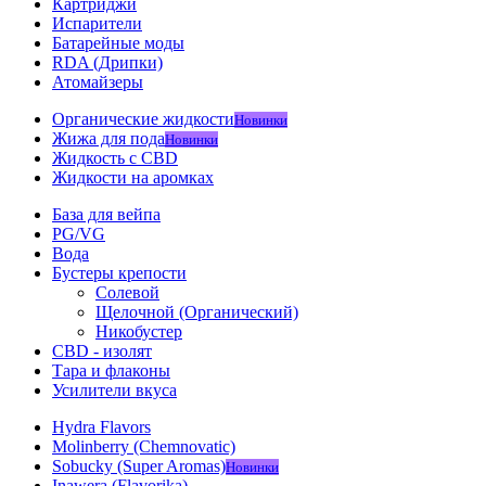
Картриджи
Испарители
Батарейные моды
RDA (Дрипки)
Атомайзеры
Органические жидкости
Новинки
Жижа для пода
Новинки
Жидкость с CBD
Жидкости на аромках
База для вейпа
PG/VG
Вода
Бустеры крепости
Солевой
Щелочной (Органический)
Никобустер
CBD - изолят
Тара и флаконы
Усилители вкуса
Hydra Flavors
Molinberry (Chemnovatic)
Sobucky (Super Aromas)
Новинки
Inawera (Flavorika)