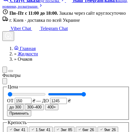
Статус заказа
Наш Telegram-канал
где посылка
акции,
новинки, розыгрыши
Пн–Пт с 11:00 до 18:00.
Заказы через сайт круглосуточно
г. Киев · доставка по всей Украине
Viber Chat
Telegram Chat
Главная
»
Жидкости
»
Очаков
Фильтры
Цена
ОТ
₴
—
ДО
₴
до 300
300–400
400+
Применить
Крепость
0мг
41
1.5мг
41
3мг
85
6мг
26
9мг
26