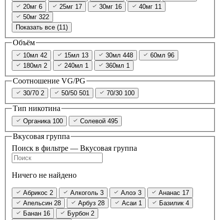
20мг
6
25мг
17
30мг
16
40мг
11
50мг
322
Показать все (11)
Объём
10мл
42
15мл
13
30мл
448
60мл
96
180мл
2
240мл
1
360мл
1
Соотношение VG/PG
30/70
2
50/50
501
70/30
100
Тип никотина
Органика
100
Солевой
495
Вкусовая группа
Поиск в фильтре — Вкусовая группа
Ничего не найдено
Абрикос
2
Алкоголь
3
Алоэ
3
Ананас
17
Апельсин
28
Арбуз
28
Асаи
1
Базилик
4
Банан
16
Бурбон
2