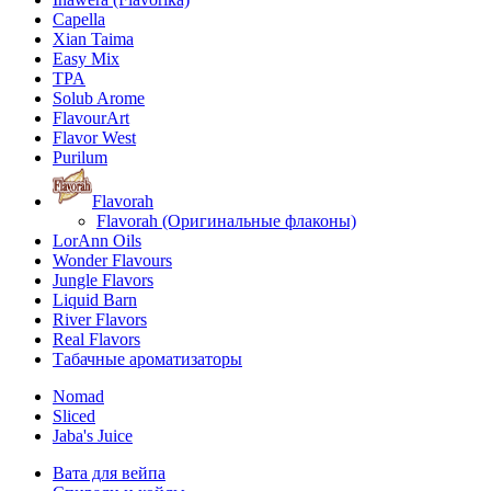
Capella
Xian Taima
Easy Mix
TPA
Solub Arome
FlavourArt
Flavor West
Purilum
Flavorah
Flavorah (Оригинальные флаконы)
LorAnn Oils
Wonder Flavours
Jungle Flavors
Liquid Barn
River Flavors
Real Flavors
Табачные ароматизаторы
Nomad
Sliced
Jaba's Juice
Вата для вейпа