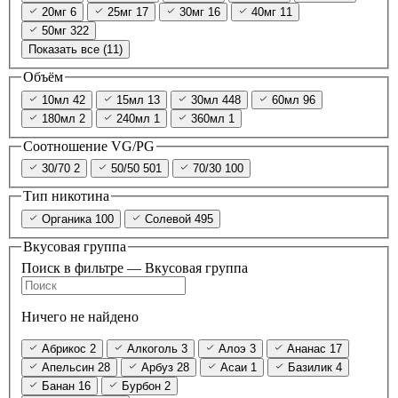
20мг
6
25мг
17
30мг
16
40мг
11
50мг
322
Показать все (11)
Объём
10мл
42
15мл
13
30мл
448
60мл
96
180мл
2
240мл
1
360мл
1
Соотношение VG/PG
30/70
2
50/50
501
70/30
100
Тип никотина
Органика
100
Солевой
495
Вкусовая группа
Поиск в фильтре — Вкусовая группа
Ничего не найдено
Абрикос
2
Алкоголь
3
Алоэ
3
Ананас
17
Апельсин
28
Арбуз
28
Асаи
1
Базилик
4
Банан
16
Бурбон
2