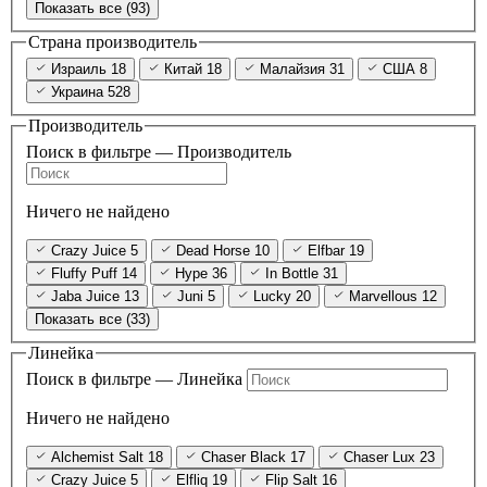
Показать все (93)
Страна производитель
Израиль
18
Китай
18
Малайзия
31
США
8
Украина
528
Производитель
Поиск в фильтре — Производитель
Ничего не найдено
Crazy Juice
5
Dead Horse
10
Elfbar
19
Fluffy Puff
14
Hype
36
In Bottle
31
Jaba Juice
13
Juni
5
Lucky
20
Marvellous
12
Показать все (33)
Линейка
Поиск в фильтре — Линейка
Ничего не найдено
Alchemist Salt
18
Chaser Black
17
Chaser Lux
23
Crazy Juice
5
Elfliq
19
Flip Salt
16