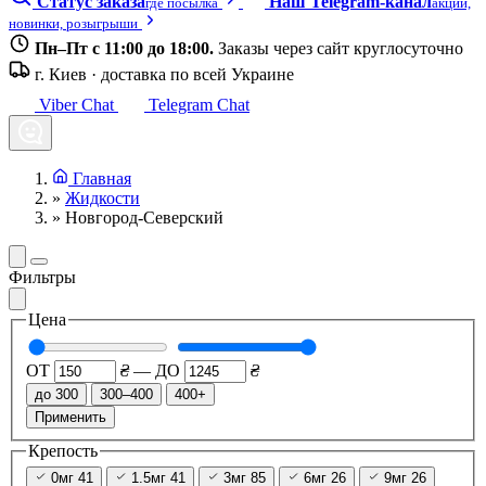
Статус заказа
Наш Telegram-канал
где посылка
акции,
новинки, розыгрыши
Пн–Пт с 11:00 до 18:00.
Заказы через сайт круглосуточно
г. Киев · доставка по всей Украине
Viber Chat
Telegram Chat
Главная
»
Жидкости
»
Новгород-Северский
Фильтры
Цена
ОТ
₴
—
ДО
₴
до 300
300–400
400+
Применить
Крепость
0мг
41
1.5мг
41
3мг
85
6мг
26
9мг
26