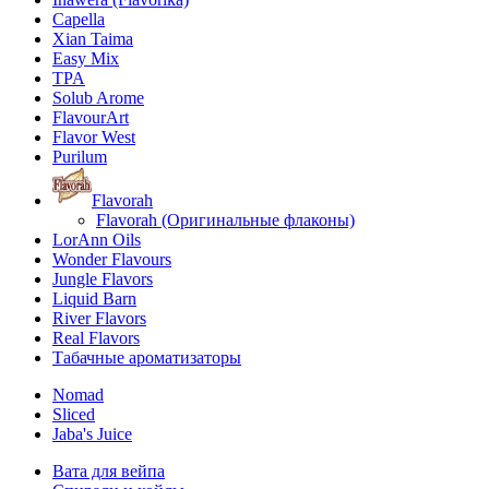
Capella
Xian Taima
Easy Mix
TPA
Solub Arome
FlavourArt
Flavor West
Purilum
Flavorah
Flavorah (Оригинальные флаконы)
LorAnn Oils
Wonder Flavours
Jungle Flavors
Liquid Barn
River Flavors
Real Flavors
Табачные ароматизаторы
Nomad
Sliced
Jaba's Juice
Вата для вейпа