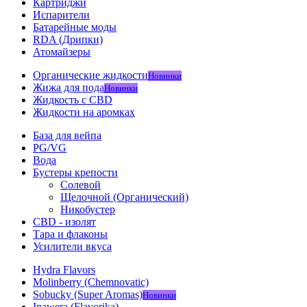
Картриджи
Испарители
Батарейные моды
RDA (Дрипки)
Атомайзеры
Органические жидкости
Новинки
Жижа для пода
Новинки
Жидкость с CBD
Жидкости на аромках
База для вейпа
PG/VG
Вода
Бустеры крепости
Солевой
Щелочной (Органический)
Никобустер
CBD - изолят
Тара и флаконы
Усилители вкуса
Hydra Flavors
Molinberry (Chemnovatic)
Sobucky (Super Aromas)
Новинки
Inawera (Flavorika)