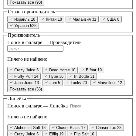
Показать все (93)
Страна производитель
Израиль
18
Китай
18
Малайзия
31
США
8
Украина
528
Производитель
Поиск в фильтре — Производитель
Ничего не найдено
Crazy Juice
5
Dead Horse
10
Elfbar
19
Fluffy Puff
14
Hype
36
In Bottle
31
Jaba Juice
13
Juni
5
Lucky
20
Marvellous
12
Показать все (33)
Линейка
Поиск в фильтре — Линейка
Ничего не найдено
Alchemist Salt
18
Chaser Black
17
Chaser Lux
23
Crazy Juice
5
Elfliq
19
Flip Salt
16