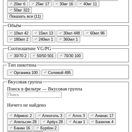
20мг
6
25мг
17
30мг
16
40мг
11
50мг
322
Показать все (11)
Объём
10мл
42
15мл
13
30мл
448
60мл
96
180мл
2
240мл
1
360мл
1
Соотношение VG/PG
30/70
2
50/50
501
70/30
100
Тип никотина
Органика
100
Солевой
495
Вкусовая группа
Поиск в фильтре — Вкусовая группа
Ничего не найдено
Абрикос
2
Алкоголь
3
Алоэ
3
Ананас
17
Апельсин
28
Арбуз
28
Асаи
1
Базилик
4
Банан
16
Бурбон
2