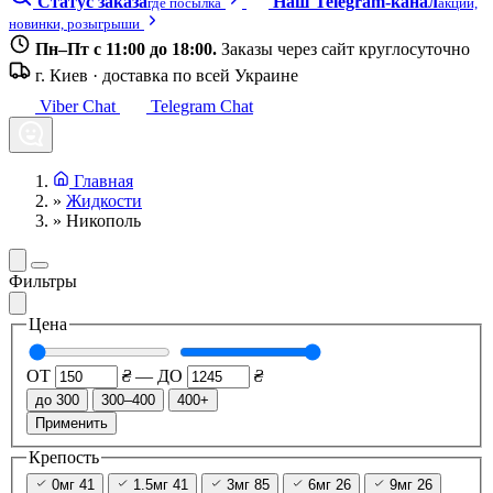
Статус заказа
Наш Telegram-канал
где посылка
акции,
новинки, розыгрыши
Пн–Пт с 11:00 до 18:00.
Заказы через сайт круглосуточно
г. Киев · доставка по всей Украине
Viber Chat
Telegram Chat
Главная
»
Жидкости
»
Никополь
Фильтры
Цена
ОТ
₴
—
ДО
₴
до 300
300–400
400+
Применить
Крепость
0мг
41
1.5мг
41
3мг
85
6мг
26
9мг
26