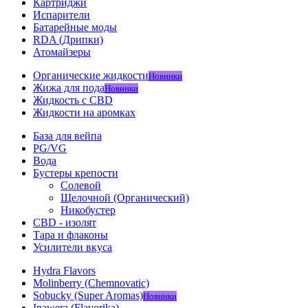
Картриджи
Испарители
Батарейные моды
RDA (Дрипки)
Атомайзеры
Органические жидкости
Новинки
Жижа для пода
Новинки
Жидкость с CBD
Жидкости на аромках
База для вейпа
PG/VG
Вода
Бустеры крепости
Солевой
Щелочной (Органический)
Никобустер
CBD - изолят
Тара и флаконы
Усилители вкуса
Hydra Flavors
Molinberry (Chemnovatic)
Sobucky (Super Aromas)
Новинки
Inawera (Flavorika)