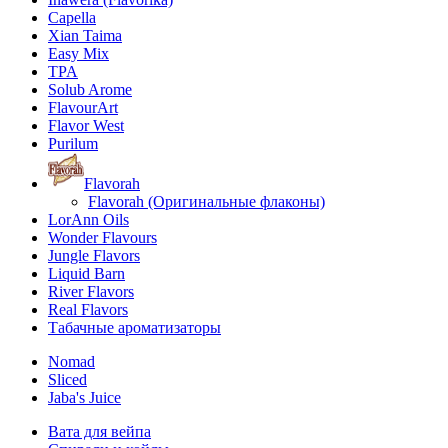
Capella
Xian Taima
Easy Mix
TPA
Solub Arome
FlavourArt
Flavor West
Purilum
Flavorah
Flavorah (Оригинальные флаконы)
LorAnn Oils
Wonder Flavours
Jungle Flavors
Liquid Barn
River Flavors
Real Flavors
Табачные ароматизаторы
Nomad
Sliced
Jaba's Juice
Вата для вейпа