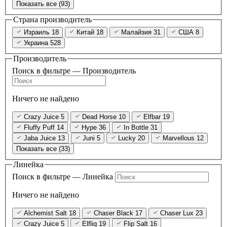
Показать все (93)
Страна производитель
Израиль
18
Китай
18
Малайзия
31
США
8
Украина
528
Производитель
Поиск в фильтре — Производитель
Ничего не найдено
Crazy Juice
5
Dead Horse
10
Elfbar
19
Fluffy Puff
14
Hype
36
In Bottle
31
Jaba Juice
13
Juni
5
Lucky
20
Marvellous
12
Показать все (33)
Линейка
Поиск в фильтре — Линейка
Ничего не найдено
Alchemist Salt
18
Chaser Black
17
Chaser Lux
23
Crazy Juice
5
Elfliq
19
Flip Salt
16