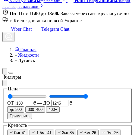
Статус заказа
Наш Telegram-канал
где посылка
акции,
новинки, розыгрыши
Пн–Пт с 11:00 до 18:00.
Заказы через сайт круглосуточно
г. Киев · доставка по всей Украине
Viber Chat
Telegram Chat
Главная
»
Жидкости
»
Луганск
Фильтры
Цена
ОТ
₴
—
ДО
₴
до 300
300–400
400+
Применить
Крепость
0мг
41
1.5мг
41
3мг
85
6мг
26
9мг
26