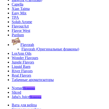
Capella
Xian Taima
Easy Mix
TPA
Solub Arome
FlavourArt
Flavor West
Purilum
Flavorah
Flavorah (Оригинальные флаконы)
LorAnn Oils
Wonder Flavours
Jungle Flavors
Liquid Barn
River Flavors
Real Flavors
Табачные ароматизаторы
Nomad
Новинки
Sliced
Jaba's Juice
Новинки
Вата для вейпа