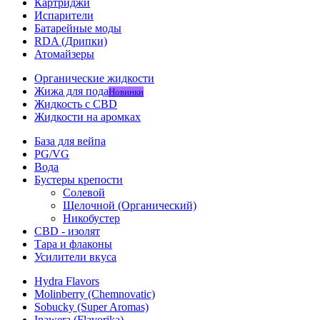
Картриджи
Испарители
Батарейные моды
RDA (Дрипки)
Атомайзеры
Органические жидкости
Жижа для пода
Новинки
Жидкость с CBD
Жидкости на аромках
База для вейпа
PG/VG
Вода
Бустеры крепости
Солевой
Щелочной (Органический)
Никобустер
CBD - изолят
Тара и флаконы
Усилители вкуса
Hydra Flavors
Molinberry (Chemnovatic)
Sobucky (Super Aromas)
Inawera (Flavorika)