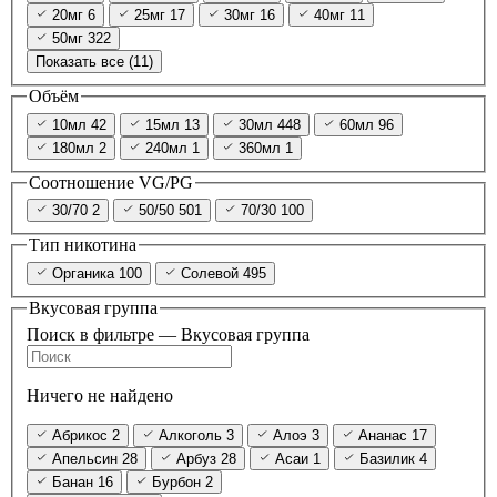
20мг
6
25мг
17
30мг
16
40мг
11
50мг
322
Показать все (11)
Объём
10мл
42
15мл
13
30мл
448
60мл
96
180мл
2
240мл
1
360мл
1
Соотношение VG/PG
30/70
2
50/50
501
70/30
100
Тип никотина
Органика
100
Солевой
495
Вкусовая группа
Поиск в фильтре — Вкусовая группа
Ничего не найдено
Абрикос
2
Алкоголь
3
Алоэ
3
Ананас
17
Апельсин
28
Арбуз
28
Асаи
1
Базилик
4
Банан
16
Бурбон
2