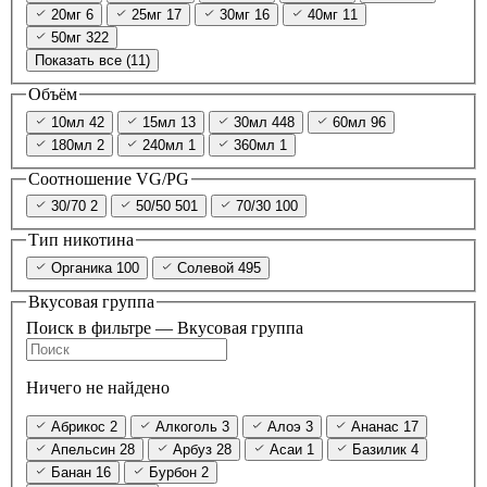
20мг
6
25мг
17
30мг
16
40мг
11
50мг
322
Показать все (11)
Объём
10мл
42
15мл
13
30мл
448
60мл
96
180мл
2
240мл
1
360мл
1
Соотношение VG/PG
30/70
2
50/50
501
70/30
100
Тип никотина
Органика
100
Солевой
495
Вкусовая группа
Поиск в фильтре — Вкусовая группа
Ничего не найдено
Абрикос
2
Алкоголь
3
Алоэ
3
Ананас
17
Апельсин
28
Арбуз
28
Асаи
1
Базилик
4
Банан
16
Бурбон
2