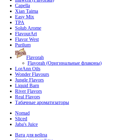
Capella
Xian Taima
Easy Mix
TPA
Solub Arome
FlavourArt
Flavor West
Purilum
Flavorah
Flavorah (Оригинальные флаконы)
LorAnn Oils
Wonder Flavours
Jungle Flavors
Liquid Barn
River Flavors
Real Flavors
Табачные ароматизаторы
Nomad
Sliced
Jaba's Juice
Вата для вейпа