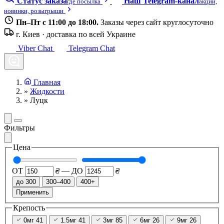
Статус заказа
Наш Telegram-канал
где посылка
акции,
новинки, розыгрыши
Пн–Пт с 11:00 до 18:00.
Заказы через сайт круглосуточно
г. Киев · доставка по всей Украине
Viber Chat
Telegram Chat
Главная
»
Жидкости
»
Луцк
Фильтры
Цена
ОТ
₴
—
ДО
₴
до 300
300–400
400+
Применить
Крепость
0мг
41
1.5мг
41
3мг
85
6мг
26
9мг
26