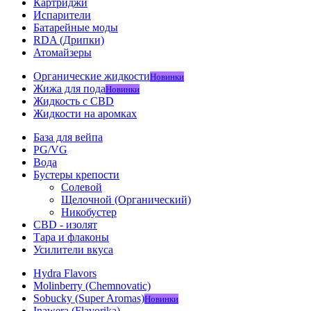
Картриджи
Испарители
Батарейные моды
RDA (Дрипки)
Атомайзеры
Органические жидкости
Новинки
Жижа для пода
Новинки
Жидкость с CBD
Жидкости на аромках
База для вейпа
PG/VG
Вода
Бустеры крепости
Солевой
Щелочной (Органический)
Никобустер
CBD - изолят
Тара и флаконы
Усилители вкуса
Hydra Flavors
Molinberry (Chemnovatic)
Sobucky (Super Aromas)
Новинки
Inawera (Flavorika)