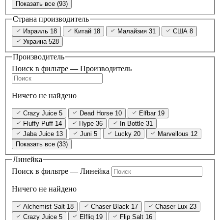
Показать все (93)
Страна производитель
Израиль
18
Китай
18
Малайзия
31
США
8
Украина
528
Производитель
Поиск в фильтре — Производитель
Ничего не найдено
Crazy Juice
5
Dead Horse
10
Elfbar
19
Fluffy Puff
14
Hype
36
In Bottle
31
Jaba Juice
13
Juni
5
Lucky
20
Marvellous
12
Показать все (33)
Линейка
Поиск в фильтре — Линейка
Ничего не найдено
Alchemist Salt
18
Chaser Black
17
Chaser Lux
23
Crazy Juice
5
Elfliq
19
Flip Salt
16