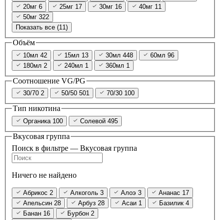
20мг
6
25мг
17
30мг
16
40мг
11
50мг
322
Показать все (11)
Объём
10мл
42
15мл
13
30мл
448
60мл
96
180мл
2
240мл
1
360мл
1
Соотношение VG/PG
30/70
2
50/50
501
70/30
100
Тип никотина
Органика
100
Солевой
495
Вкусовая группа
Поиск в фильтре — Вкусовая группа
Ничего не найдено
Абрикос
2
Алкоголь
3
Алоэ
3
Ананас
17
Апельсин
28
Арбуз
28
Асаи
1
Базилик
4
Банан
16
Бурбон
2