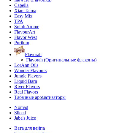
Capella
Xian Taima
Easy Mix
TPA
Solub Arome
FlavourArt
Flavor West
Purilum
Flavorah
Flavorah (Оригинальные флаконы)
LorAnn Oils
Wonder Flavours
Jungle Flavors
Liquid Barn
River Flavors
Real Flavors
Табачные ароматизаторы
Nomad
Sliced
Jaba's Juice
Вата для вейпа