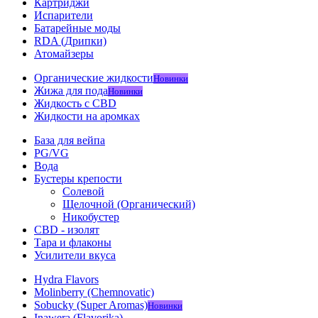
Картриджи
Испарители
Батарейные моды
RDA (Дрипки)
Атомайзеры
Органические жидкости
Новинки
Жижа для пода
Новинки
Жидкость с CBD
Жидкости на аромках
База для вейпа
PG/VG
Вода
Бустеры крепости
Солевой
Щелочной (Органический)
Никобустер
CBD - изолят
Тара и флаконы
Усилители вкуса
Hydra Flavors
Molinberry (Chemnovatic)
Sobucky (Super Aromas)
Новинки
Inawera (Flavorika)