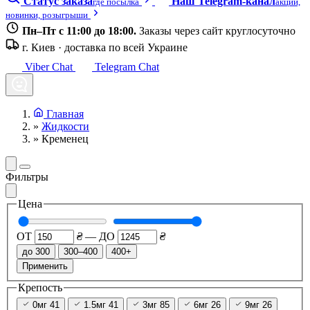
Статус заказа
Наш Telegram-канал
где посылка
акции,
новинки, розыгрыши
Пн–Пт с 11:00 до 18:00.
Заказы через сайт круглосуточно
г. Киев · доставка по всей Украине
Viber Chat
Telegram Chat
Главная
»
Жидкости
»
Кременец
Фильтры
Цена
ОТ
₴
—
ДО
₴
до 300
300–400
400+
Применить
Крепость
0мг
41
1.5мг
41
3мг
85
6мг
26
9мг
26