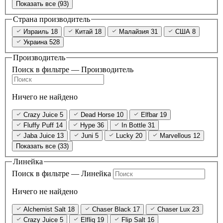
Показать все (93)
Страна производитель
Израиль
18
Китай
18
Малайзия
31
США
8
Украина
528
Производитель
Поиск в фильтре — Производитель
Ничего не найдено
Crazy Juice
5
Dead Horse
10
Elfbar
19
Fluffy Puff
14
Hype
36
In Bottle
31
Jaba Juice
13
Juni
5
Lucky
20
Marvellous
12
Показать все (33)
Линейка
Поиск в фильтре — Линейка
Ничего не найдено
Alchemist Salt
18
Chaser Black
17
Chaser Lux
23
Crazy Juice
5
Elfliq
19
Flip Salt
16