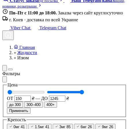
Статус заказа
Наш Telegram-канал
где посылка
акции,
новинки, розыгрыши
Пн–Пт с 11:00 до 18:00.
Заказы через сайт круглосуточно
г. Киев · доставка по всей Украине
Viber Chat
Telegram Chat
Главная
»
Жидкости
»
Изюм
Фильтры
Цена
ОТ
₴
—
ДО
₴
до 300
300–400
400+
Применить
Крепость
0мг
41
1.5мг
41
3мг
85
6мг
26
9мг
26