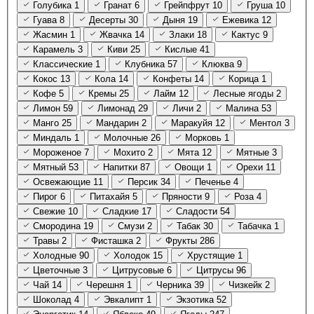
Голубика
1
Гранат
6
Грейпфрут
10
Груша
10
Гуава
8
Десерты
30
Дыня
19
Ежевика
12
Жасмин
1
Жвачка
14
Злаки
18
Кактус
9
Карамель
3
Киви
25
Кислые
41
Классические
1
Клубника
57
Клюква
9
Кокос
13
Кола
14
Конфеты
14
Корица
1
Кофе
5
Кремы
25
Лайм
12
Лесные ягоды
2
Лимон
59
Лимонад
29
Личи
2
Малина
53
Манго
25
Мандарин
2
Маракуйя
12
Ментол
3
Миндаль
1
Молочные
26
Морковь
1
Мороженое
7
Мохито
2
Мята
12
Мятные
3
Мятный
53
Напитки
87
Овощи
1
Орехи
11
Освежающие
11
Персик
34
Печенье
4
Пирог
6
Питахайя
5
Пряности
9
Роза
4
Свежие
10
Сладкие
17
Сладости
54
Смородина
19
Смузи
2
Табак
30
Табачка
1
Травы
2
Фисташка
2
Фрукты
286
Холодные
90
Холодок
15
Хрустящие
1
Цветочные
3
Цитрусовые
6
Цитрусы
96
Чай
14
Черешня
1
Черника
39
Чизкейк
2
Шоколад
4
Эвкалипт
1
Экзотика
52