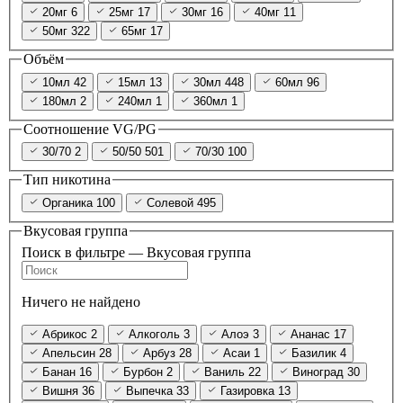
20мг
6
25мг
17
30мг
16
40мг
11
50мг
322
65мг
17
Объём
10мл
42
15мл
13
30мл
448
60мл
96
180мл
2
240мл
1
360мл
1
Соотношение VG/PG
30/70
2
50/50
501
70/30
100
Тип никотина
Органика
100
Солевой
495
Вкусовая группа
Поиск в фильтре — Вкусовая группа
Ничего не найдено
Абрикос
2
Алкоголь
3
Алоэ
3
Ананас
17
Апельсин
28
Арбуз
28
Асаи
1
Базилик
4
Банан
16
Бурбон
2
Ваниль
22
Виноград
30
Вишня
36
Выпечка
33
Газировка
13