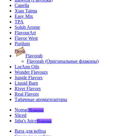
Capella
Xian Taima
Easy Mix
TPA
Solub Arome
FlavourArt
Flavor West
Purilum
Flavorah
Flavorah (Оригинальные флаконы)
LorAnn Oils
Wonder Flavours
Jungle Flavors
Liquid Barn
River Flavors
Real Flavors
Табачные ароматизаторы
Nomad
Новинки
Sliced
Jaba's Juice
Новинки
Вата для вейпа