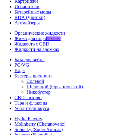
Картриджи
Испарители
Батарейные моды
RDA (Дрипки)
Атомайзеры
Органические жидкости
Жижа для пода
Новинки
Жидкость с CBD
Жидкости на аромках
База для вейпа
PG/VG
Вода
Бустеры крепости
Солевой
Щелочной (Органический)
Никобустер
CBD - изолят
Тара и флаконы
Усилители вкуса
Hydra Flavors
Molinberry (Chemnovatic)
Sobucky (Super Aromas)
Inawera (Flavorika)