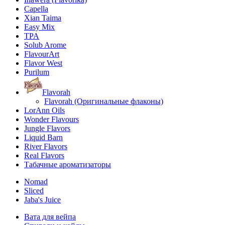
Capella
Xian Taima
Easy Mix
TPA
Solub Arome
FlavourArt
Flavor West
Purilum
Flavorah
Flavorah (Оригинальные флаконы)
LorAnn Oils
Wonder Flavours
Jungle Flavors
Liquid Barn
River Flavors
Real Flavors
Табачные ароматизаторы
Nomad
Sliced
Jaba's Juice
Вата для вейпа