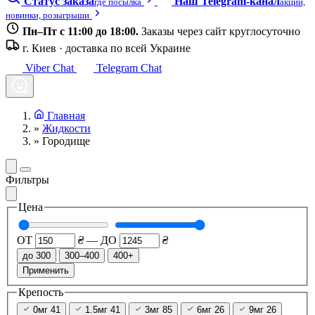
Статус заказа
Наш Telegram-канал
где посылка
акции,
новинки, розыгрыши
Пн–Пт с 11:00 до 18:00.
Заказы через сайт круглосуточно
г. Киев · доставка по всей Украине
Viber Chat
Telegram Chat
Главная
»
Жидкости
»
Городище
Фильтры
Цена
ОТ
₴
—
ДО
₴
до 300
300–400
400+
Применить
Крепость
0мг
41
1.5мг
41
3мг
85
6мг
26
9мг
26