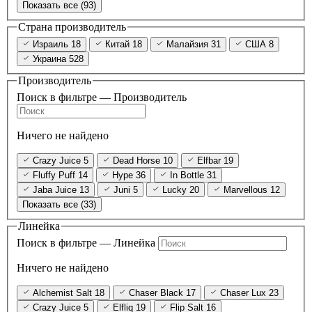
Показать все (93)
Страна производитель
Израиль
18
Китай
18
Малайзия
31
США
8
Украина
528
Производитель
Поиск в фильтре — Производитель
Ничего не найдено
Crazy Juice
5
Dead Horse
10
Elfbar
19
Fluffy Puff
14
Hype
36
In Bottle
31
Jaba Juice
13
Juni
5
Lucky
20
Marvellous
12
Показать все (33)
Линейка
Поиск в фильтре — Линейка
Ничего не найдено
Alchemist Salt
18
Chaser Black
17
Chaser Lux
23
Crazy Juice
5
Elfliq
19
Flip Salt
16