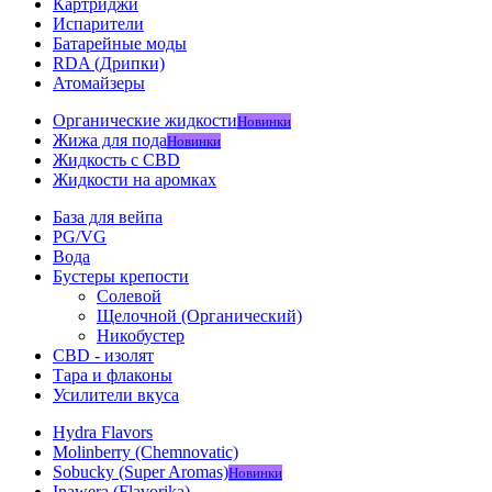
Картриджи
Испарители
Батарейные моды
RDA (Дрипки)
Атомайзеры
Органические жидкости
Новинки
Жижа для пода
Новинки
Жидкость с CBD
Жидкости на аромках
База для вейпа
PG/VG
Вода
Бустеры крепости
Солевой
Щелочной (Органический)
Никобустер
CBD - изолят
Тара и флаконы
Усилители вкуса
Hydra Flavors
Molinberry (Chemnovatic)
Sobucky (Super Aromas)
Новинки
Inawera (Flavorika)