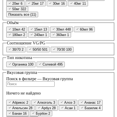
20мг
6
25мг
17
30мг
16
40мг
11
50мг
322
Показать все (11)
Объём
10мл
42
15мл
13
30мл
448
60мл
96
180мл
2
240мл
1
360мл
1
Соотношение VG/PG
30/70
2
50/50
501
70/30
100
Тип никотина
Органика
100
Солевой
495
Вкусовая группа
Поиск в фильтре — Вкусовая группа
Ничего не найдено
Абрикос
2
Алкоголь
3
Алоэ
3
Ананас
17
Апельсин
28
Арбуз
28
Асаи
1
Базилик
4
Банан
16
Бурбон
2