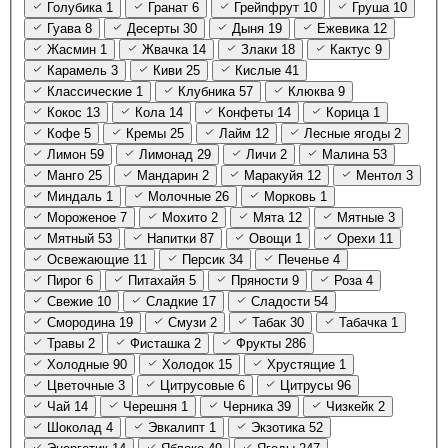
Голубика
1
Гранат
6
Грейпфрут
10
Груша
10
Гуава
8
Десерты
30
Дыня
19
Ежевика
12
Жасмин
1
Жвачка
14
Злаки
18
Кактус
9
Карамель
3
Киви
25
Кислые
41
Классические
1
Клубника
57
Клюква
9
Кокос
13
Кола
14
Конфеты
14
Корица
1
Кофе
5
Кремы
25
Лайм
12
Лесные ягоды
2
Лимон
59
Лимонад
29
Личи
2
Малина
53
Манго
25
Мандарин
2
Маракуйя
12
Ментол
3
Миндаль
1
Молочные
26
Морковь
1
Мороженое
7
Мохито
2
Мята
12
Мятные
3
Мятный
53
Напитки
87
Овощи
1
Орехи
11
Освежающие
11
Персик
34
Печенье
4
Пирог
6
Питахайя
5
Пряности
9
Роза
4
Свежие
10
Сладкие
17
Сладости
54
Смородина
19
Смузи
2
Табак
30
Табачка
1
Травы
2
Фисташка
2
Фрукты
286
Холодные
90
Холодок
15
Хрустящие
1
Цветочные
3
Цитрусовые
6
Цитрусы
96
Чай
14
Черешня
1
Черника
39
Чизкейк
2
Шоколад
4
Эвкалипт
1
Экзотика
52