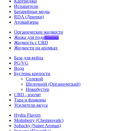
Картриджи
Испарители
Батарейные моды
RDA (Дрипки)
Атомайзеры
Органические жидкости
Жижа для пода
Новинки
Жидкость с CBD
Жидкости на аромках
База для вейпа
PG/VG
Вода
Бустеры крепости
Солевой
Щелочной (Органический)
Никобустер
CBD - изолят
Тара и флаконы
Усилители вкуса
Hydra Flavors
Molinberry (Chemnovatic)
Sobucky (Super Aromas)
Inawera (Flavorika)