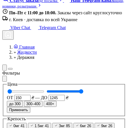
Статус заказа
Наш Telegram-канал
где посылка
акции,
новинки, розыгрыши
Пн–Пт с 11:00 до 18:00.
Заказы через сайт круглосуточно
г. Киев · доставка по всей Украине
Viber Chat
Telegram Chat
Главная
»
Жидкости
»
Деражня
Фильтры
Цена
ОТ
₴
—
ДО
₴
до 300
300–400
400+
Применить
Крепость
0мг
41
1.5мг
41
3мг
85
6мг
26
9мг
26