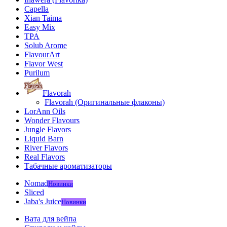
Capella
Xian Taima
Easy Mix
TPA
Solub Arome
FlavourArt
Flavor West
Purilum
Flavorah
Flavorah (Оригинальные флаконы)
LorAnn Oils
Wonder Flavours
Jungle Flavors
Liquid Barn
River Flavors
Real Flavors
Табачные ароматизаторы
Nomad
Новинки
Sliced
Jaba's Juice
Новинки
Вата для вейпа