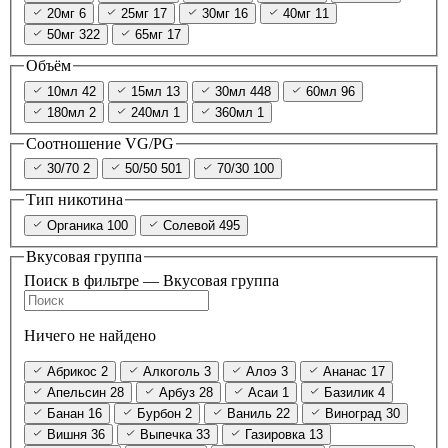
20мг
6
25мг
17
30мг
16
40мг
11
50мг
322
65мг
17
Объём
10мл
42
15мл
13
30мл
448
60мл
96
180мл
2
240мл
1
360мл
1
Соотношение VG/PG
30/70
2
50/50
501
70/30
100
Тип никотина
Органика
100
Солевой
495
Вкусовая группа
Поиск в фильтре — Вкусовая группа
Ничего не найдено
Абрикос
2
Алкоголь
3
Алоэ
3
Ананас
17
Апельсин
28
Арбуз
28
Асаи
1
Базилик
4
Банан
16
Бурбон
2
Ваниль
22
Виноград
30
Вишня
36
Выпечка
33
Газировка
13