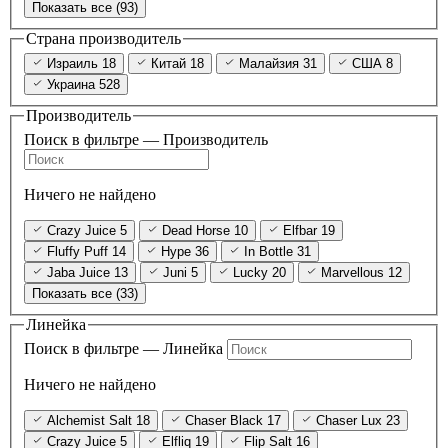
Показать все (93)
Страна производитель
Израиль
18
Китай
18
Малайзия
31
США
8
Украина
528
Производитель
Поиск в фильтре — Производитель
Ничего не найдено
Crazy Juice
5
Dead Horse
10
Elfbar
19
Fluffy Puff
14
Hype
36
In Bottle
31
Jaba Juice
13
Juni
5
Lucky
20
Marvellous
12
Показать все (33)
Линейка
Поиск в фильтре — Линейка
Ничего не найдено
Alchemist Salt
18
Chaser Black
17
Chaser Lux
23
Crazy Juice
5
Elfliq
19
Flip Salt
16