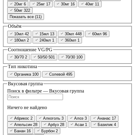
20мг
6
25мг
17
30мг
16
40мг
11
50мг
322
Показать все (11)
Объём
10мл
42
15мл
13
30мл
448
60мл
96
180мл
2
240мл
1
360мл
1
Соотношение VG/PG
30/70
2
50/50
501
70/30
100
Тип никотина
Органика
100
Солевой
495
Вкусовая группа
Поиск в фильтре — Вкусовая группа
Ничего не найдено
Абрикос
2
Алкоголь
3
Алоэ
3
Ананас
17
Апельсин
28
Арбуз
28
Асаи
1
Базилик
4
Банан
16
Бурбон
2