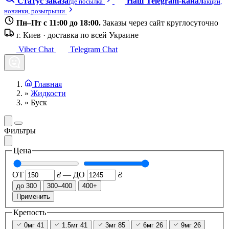
Статус заказа
Наш Telegram-канал
где посылка
акции,
новинки, розыгрыши
Пн–Пт с 11:00 до 18:00.
Заказы через сайт круглосуточно
г. Киев · доставка по всей Украине
Viber Chat
Telegram Chat
Главная
»
Жидкости
»
Буск
Фильтры
Цена
ОТ
₴
—
ДО
₴
до 300
300–400
400+
Применить
Крепость
0мг
41
1.5мг
41
3мг
85
6мг
26
9мг
26