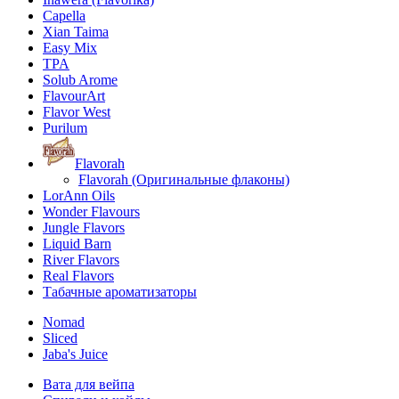
Capella
Xian Taima
Easy Mix
TPA
Solub Arome
FlavourArt
Flavor West
Purilum
Flavorah
Flavorah (Оригинальные флаконы)
LorAnn Oils
Wonder Flavours
Jungle Flavors
Liquid Barn
River Flavors
Real Flavors
Табачные ароматизаторы
Nomad
Sliced
Jaba's Juice
Вата для вейпа