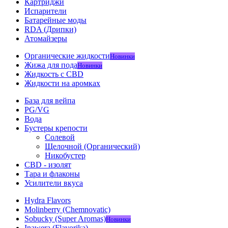
Картриджи
Испарители
Батарейные моды
RDA (Дрипки)
Атомайзеры
Органические жидкости
Новинки
Жижа для пода
Новинки
Жидкость с CBD
Жидкости на аромках
База для вейпа
PG/VG
Вода
Бустеры крепости
Солевой
Щелочной (Органический)
Никобустер
CBD - изолят
Тара и флаконы
Усилители вкуса
Hydra Flavors
Molinberry (Chemnovatic)
Sobucky (Super Aromas)
Новинки
Inawera (Flavorika)