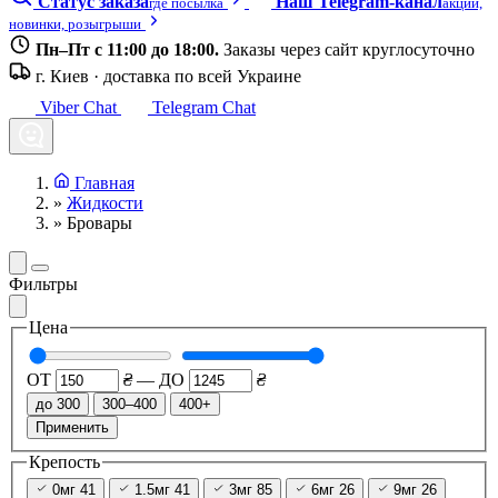
Статус заказа
Наш Telegram-канал
где посылка
акции,
новинки, розыгрыши
Пн–Пт с 11:00 до 18:00.
Заказы через сайт круглосуточно
г. Киев · доставка по всей Украине
Viber Chat
Telegram Chat
Главная
»
Жидкости
»
Бровары
Фильтры
Цена
ОТ
₴
—
ДО
₴
до 300
300–400
400+
Применить
Крепость
0мг
41
1.5мг
41
3мг
85
6мг
26
9мг
26