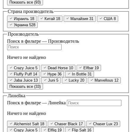
Показать все (93)
Страна производитель
Израиль
18
Китай
18
Малайзия
31
США
8
Украина
528
Производитель
Поиск в фильтре — Производитель
Ничего не найдено
Crazy Juice
5
Dead Horse
10
Elfbar
19
Fluffy Puff
14
Hype
36
In Bottle
31
Jaba Juice
13
Juni
5
Lucky
20
Marvellous
12
Показать все (33)
Линейка
Поиск в фильтре — Линейка
Ничего не найдено
Alchemist Salt
18
Chaser Black
17
Chaser Lux
23
Crazy Juice
5
Elfliq
19
Flip Salt
16