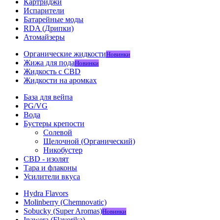
Картриджи
Испарители
Батарейные моды
RDA (Дрипки)
Атомайзеры
Органические жидкости
Новинки
Жижа для пода
Новинки
Жидкость с CBD
Жидкости на аромках
База для вейпа
PG/VG
Вода
Бустеры крепости
Солевой
Щелочной (Органический)
Никобустер
CBD - изолят
Тара и флаконы
Усилители вкуса
Hydra Flavors
Molinberry (Chemnovatic)
Sobucky (Super Aromas)
Новинки
Inawera (Flavorika)