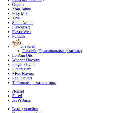
Capella
Xian Taima
Easy Mix
TPA
Solub Arome
FlavourArt
Flavor West
Purilum
Flavorah
Flavorah (Оригинальные флаконы)
LorAnn Oils
Wonder Flavours
Jungle Flavors
Liquid Barn
River Flavors
Real Flavors
Табачные ароматизаторы
Nomad
Sliced
Jaba's Juice
Вата для вейпа