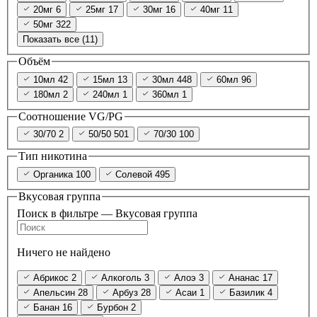
20мг
6
25мг
17
30мг
16
40мг
11
50мг
322
Показать все (11)
Объём
10мл
42
15мл
13
30мл
448
60мл
96
180мл
2
240мл
1
360мл
1
Соотношение VG/PG
30/70
2
50/50
501
70/30
100
Тип никотина
Органика
100
Солевой
495
Вкусовая группа
Поиск в фильтре — Вкусовая группа
Ничего не найдено
Абрикос
2
Алкоголь
3
Алоэ
3
Ананас
17
Апельсин
28
Арбуз
28
Асаи
1
Базилик
4
Банан
16
Бурбон
2