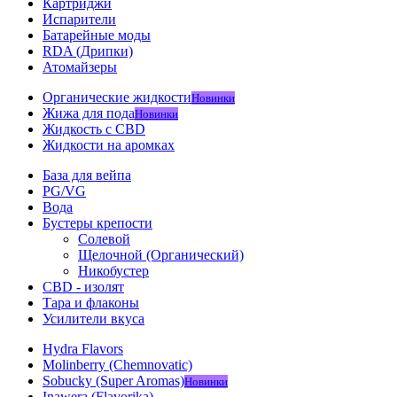
Картриджи
Испарители
Батарейные моды
RDA (Дрипки)
Атомайзеры
Органические жидкости
Новинки
Жижа для пода
Новинки
Жидкость с CBD
Жидкости на аромках
База для вейпа
PG/VG
Вода
Бустеры крепости
Солевой
Щелочной (Органический)
Никобустер
CBD - изолят
Тара и флаконы
Усилители вкуса
Hydra Flavors
Molinberry (Chemnovatic)
Sobucky (Super Aromas)
Новинки
Inawera (Flavorika)