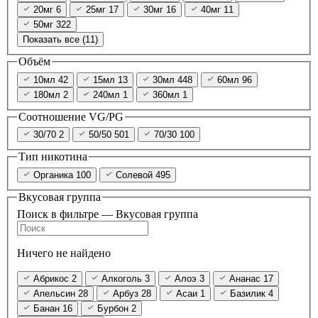
20мг
6
25мг
17
30мг
16
40мг
11
50мг
322
Показать все (11)
Объём
10мл
42
15мл
13
30мл
448
60мл
96
180мл
2
240мл
1
360мл
1
Соотношение VG/PG
30/70
2
50/50
501
70/30
100
Тип никотина
Органика
100
Солевой
495
Вкусовая группа
Поиск в фильтре — Вкусовая группа
Ничего не найдено
Абрикос
2
Алкоголь
3
Алоэ
3
Ананас
17
Апельсин
28
Арбуз
28
Асаи
1
Базилик
4
Банан
16
Бурбон
2