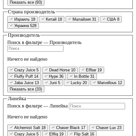
Показать все (93)
Страна производитель
Израиль
18
Китай
18
Малайзия
31
США
8
Украина
528
Производитель
Поиск в фильтре — Производитель
Ничего не найдено
Crazy Juice
5
Dead Horse
10
Elfbar
19
Fluffy Puff
14
Hype
36
In Bottle
31
Jaba Juice
13
Juni
5
Lucky
20
Marvellous
12
Показать все (33)
Линейка
Поиск в фильтре — Линейка
Ничего не найдено
Alchemist Salt
18
Chaser Black
17
Chaser Lux
23
Crazy Juice
5
Elfliq
19
Flip Salt
16