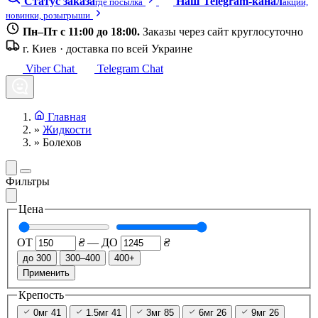
Статус заказа
Наш Telegram-канал
где посылка
акции,
новинки, розыгрыши
Пн–Пт с 11:00 до 18:00.
Заказы через сайт круглосуточно
г. Киев · доставка по всей Украине
Viber Chat
Telegram Chat
Главная
»
Жидкости
»
Болехов
Фильтры
Цена
ОТ
₴
—
ДО
₴
до 300
300–400
400+
Применить
Крепость
0мг
41
1.5мг
41
3мг
85
6мг
26
9мг
26