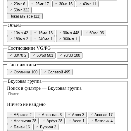
20мг
6
25мг
17
30мг
16
40мг
11
50мг
322
Показать все (11)
Объём
10мл
42
15мл
13
30мл
448
60мл
96
180мл
2
240мл
1
360мл
1
Соотношение VG/PG
30/70
2
50/50
501
70/30
100
Тип никотина
Органика
100
Солевой
495
Вкусовая группа
Поиск в фильтре — Вкусовая группа
Ничего не найдено
Абрикос
2
Алкоголь
3
Алоэ
3
Ананас
17
Апельсин
28
Арбуз
28
Асаи
1
Базилик
4
Банан
16
Бурбон
2