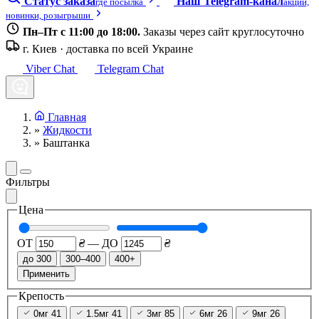
Статус заказа
Наш Telegram-канал
где посылка
акции,
новинки, розыгрыши
Пн–Пт с 11:00 до 18:00.
Заказы через сайт круглосуточно
г. Киев · доставка по всей Украине
Viber Chat
Telegram Chat
Главная
»
Жидкости
»
Баштанка
Фильтры
Цена
ОТ
₴
—
ДО
₴
до 300
300–400
400+
Применить
Крепость
0мг
41
1.5мг
41
3мг
85
6мг
26
9мг
26