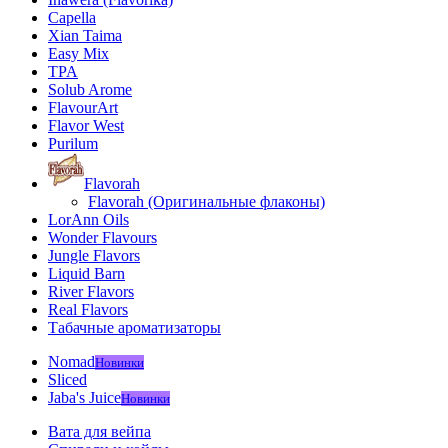
Capella
Xian Taima
Easy Mix
TPA
Solub Arome
FlavourArt
Flavor West
Purilum
Flavorah
Flavorah (Оригинальные флаконы)
LorAnn Oils
Wonder Flavours
Jungle Flavors
Liquid Barn
River Flavors
Real Flavors
Табачные ароматизаторы
Nomad
Новинки
Sliced
Jaba's Juice
Новинки
Вата для вейпа