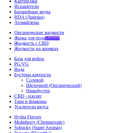
Картриджи
Испарители
Батарейные моды
RDA (Дрипки)
Атомайзеры
Органические жидкости
Жижа для пода
Новинки
Жидкость с CBD
Жидкости на аромках
База для вейпа
PG/VG
Вода
Бустеры крепости
Солевой
Щелочной (Органический)
Никобустер
CBD - изолят
Тара и флаконы
Усилители вкуса
Hydra Flavors
Molinberry (Chemnovatic)
Sobucky (Super Aromas)
Inawera (Flavorika)