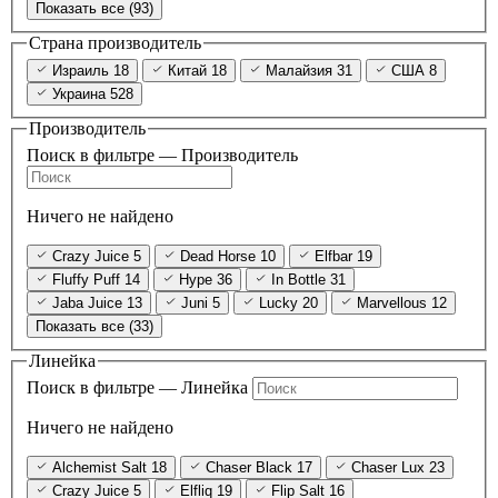
Показать все (93)
Страна производитель
Израиль
18
Китай
18
Малайзия
31
США
8
Украина
528
Производитель
Поиск в фильтре — Производитель
Ничего не найдено
Crazy Juice
5
Dead Horse
10
Elfbar
19
Fluffy Puff
14
Hype
36
In Bottle
31
Jaba Juice
13
Juni
5
Lucky
20
Marvellous
12
Показать все (33)
Линейка
Поиск в фильтре — Линейка
Ничего не найдено
Alchemist Salt
18
Chaser Black
17
Chaser Lux
23
Crazy Juice
5
Elfliq
19
Flip Salt
16